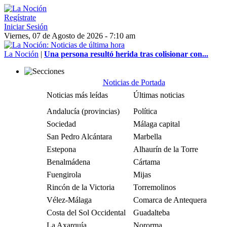
Regístrate
Iniciar Sesión
Viernes, 07 de Agosto de 2026 - 7:10 am
La Noción
|
Una persona resultó herida tras colisionar con...
Noticias de Portada
Noticias más leídas
Últimas noticias
Andalucía (provincias)
Política
Sociedad
Málaga capital
San Pedro Alcántara
Marbella
Estepona
Alhaurín de la Torre
Benalmádena
Cártama
Fuengirola
Mijas
Rincón de la Victoria
Torremolinos
Vélez-Málaga
Comarca de Antequera
Costa del Sol Occidental
Guadalteba
La Axarquía
Nororma