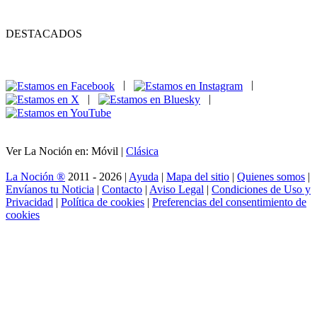
DESTACADOS
|
|
|
|
Ver La Noción en: Móvil |
Clásica
La Noción ®
2011 - 2026 |
Ayuda
|
Mapa del sitio
|
Quienes somos
|
Envíanos tu Noticia
|
Contacto
|
Aviso Legal
|
Condiciones de Uso y
Privacidad
|
Política de cookies
|
Preferencias del consentimiento de
cookies