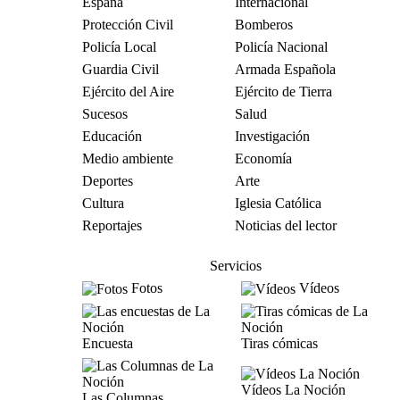
España
Internacional
Protección Civil
Bomberos
Policía Local
Policía Nacional
Guardia Civil
Armada Española
Ejército del Aire
Ejército de Tierra
Sucesos
Salud
Educación
Investigación
Medio ambiente
Economía
Deportes
Arte
Cultura
Iglesia Católica
Reportajes
Noticias del lector
Servicios
Fotos
Vídeos
Encuesta
Tiras cómicas
Vídeos La Noción
Las Columnas