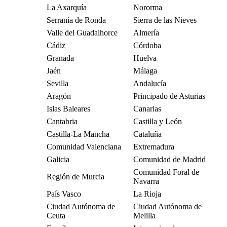
La Axarquía
Nororma
Serranía de Ronda
Sierra de las Nieves
Valle del Guadalhorce
Almería
Cádiz
Córdoba
Granada
Huelva
Jaén
Málaga
Sevilla
Andalucía
Aragón
Principado de Asturias
Islas Baleares
Canarias
Cantabria
Castilla y León
Castilla-La Mancha
Cataluña
Comunidad Valenciana
Extremadura
Galicia
Comunidad de Madrid
Comunidad Foral de
Región de Murcia
Navarra
País Vasco
La Rioja
Ciudad Autónoma de
Ciudad Autónoma de
Ceuta
Melilla