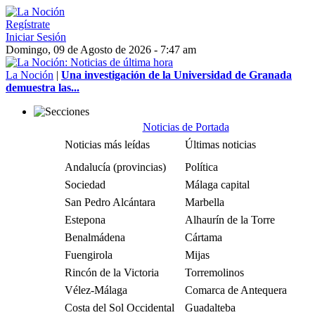
Regístrate
Iniciar Sesión
Domingo, 09 de Agosto de 2026 - 7:47 am
La Noción
|
Una investigación de la Universidad de Granada
demuestra las...
Noticias de Portada
Noticias más leídas
Últimas noticias
Andalucía (provincias)
Política
Sociedad
Málaga capital
San Pedro Alcántara
Marbella
Estepona
Alhaurín de la Torre
Benalmádena
Cártama
Fuengirola
Mijas
Rincón de la Victoria
Torremolinos
Vélez-Málaga
Comarca de Antequera
Costa del Sol Occidental
Guadalteba