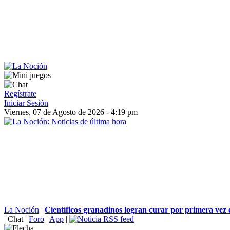
Regístrate
Iniciar Sesión
Viernes, 07 de Agosto de 2026 - 4:19 pm
La Noción
|
Científicos granadinos logran curar por primera vez 
|
Chat
|
Foro
|
App
|