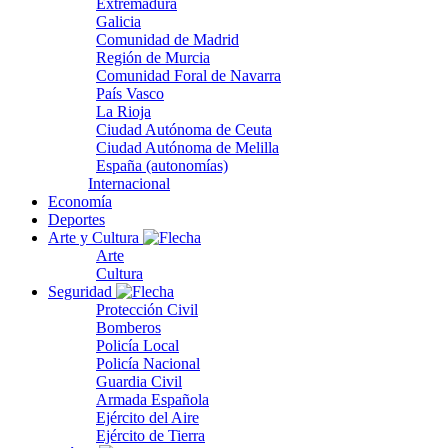
Extremadura
Galicia
Comunidad de Madrid
Región de Murcia
Comunidad Foral de Navarra
País Vasco
La Rioja
Ciudad Autónoma de Ceuta
Ciudad Autónoma de Melilla
España (autonomías)
Internacional
Economía
Deportes
Arte y Cultura
Arte
Cultura
Seguridad
Protección Civil
Bomberos
Policía Local
Policía Nacional
Guardia Civil
Armada Española
Ejército del Aire
Ejército de Tierra