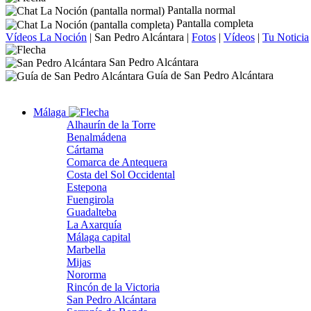
Pantalla normal
Pantalla completa
Vídeos La Noción
|
San Pedro Alcántara
|
Fotos
|
Vídeos
|
Tu Noticia
San Pedro Alcántara
Guía de San Pedro Alcántara
Málaga
Alhaurín de la Torre
Benalmádena
Cártama
Comarca de Antequera
Costa del Sol Occidental
Estepona
Fuengirola
Guadalteba
La Axarquía
Málaga capital
Marbella
Mijas
Nororma
Rincón de la Victoria
San Pedro Alcántara