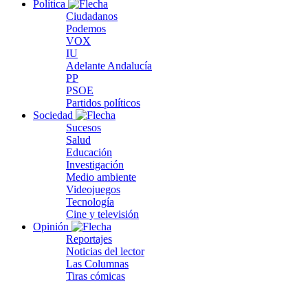
Política
Ciudadanos
Podemos
VOX
IU
Adelante Andalucía
PP
PSOE
Partidos políticos
Sociedad
Sucesos
Salud
Educación
Investigación
Medio ambiente
Videojuegos
Tecnología
Cine y televisión
Opinión
Reportajes
Noticias del lector
Las Columnas
Tiras cómicas