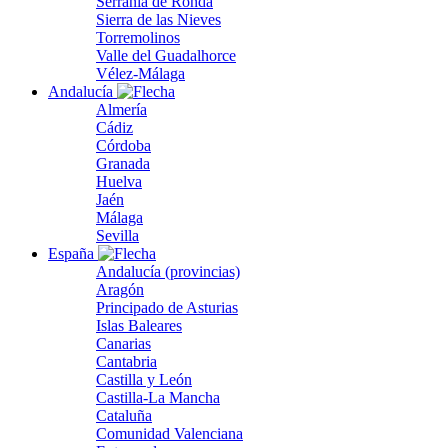
Serranía de Ronda
Sierra de las Nieves
Torremolinos
Valle del Guadalhorce
Vélez-Málaga
Andalucía
Almería
Cádiz
Córdoba
Granada
Huelva
Jaén
Málaga
Sevilla
España
Andalucía (provincias)
Aragón
Principado de Asturias
Islas Baleares
Canarias
Cantabria
Castilla y León
Castilla-La Mancha
Cataluña
Comunidad Valenciana