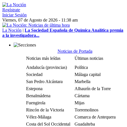
Regístrate
Iniciar Sesión
Viernes, 07 de Agosto de 2026 - 11:38 am
La Noción
|
La Sociedad Española de Química Analítica premia
a la investigadora...
Noticias de Portada
Noticias más leídas
Últimas noticias
Andalucía (provincias)
Política
Sociedad
Málaga capital
San Pedro Alcántara
Marbella
Estepona
Alhaurín de la Torre
Benalmádena
Cártama
Fuengirola
Mijas
Rincón de la Victoria
Torremolinos
Vélez-Málaga
Comarca de Antequera
Costa del Sol Occidental
Guadalteba