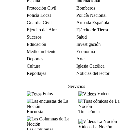
España
Internacional
Protección Civil
Bomberos
Policía Local
Policía Nacional
Guardia Civil
Armada Española
Ejército del Aire
Ejército de Tierra
Sucesos
Salud
Educación
Investigación
Medio ambiente
Economía
Deportes
Arte
Cultura
Iglesia Católica
Reportajes
Noticias del lector
Servicios
Fotos
Vídeos
Encuesta
Tiras cómicas
Vídeos La Noción
Las Columnas