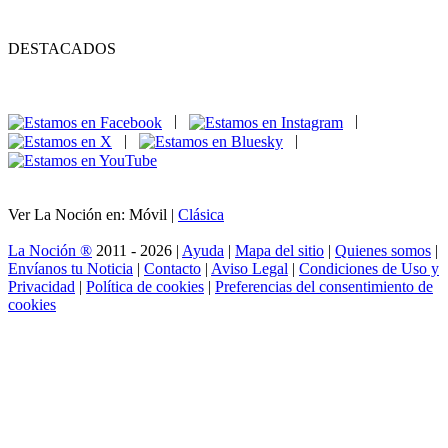
DESTACADOS
|
|
|
|
Ver La Noción en: Móvil |
Clásica
La Noción ®
2011 - 2026 |
Ayuda
|
Mapa del sitio
|
Quienes somos
|
Envíanos tu Noticia
|
Contacto
|
Aviso Legal
|
Condiciones de Uso y
Privacidad
|
Política de cookies
|
Preferencias del consentimiento de
cookies