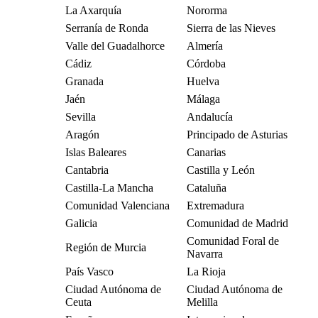
La Axarquía
Nororma
Serranía de Ronda
Sierra de las Nieves
Valle del Guadalhorce
Almería
Cádiz
Córdoba
Granada
Huelva
Jaén
Málaga
Sevilla
Andalucía
Aragón
Principado de Asturias
Islas Baleares
Canarias
Cantabria
Castilla y León
Castilla-La Mancha
Cataluña
Comunidad Valenciana
Extremadura
Galicia
Comunidad de Madrid
Comunidad Foral de
Región de Murcia
Navarra
País Vasco
La Rioja
Ciudad Autónoma de
Ciudad Autónoma de
Ceuta
Melilla