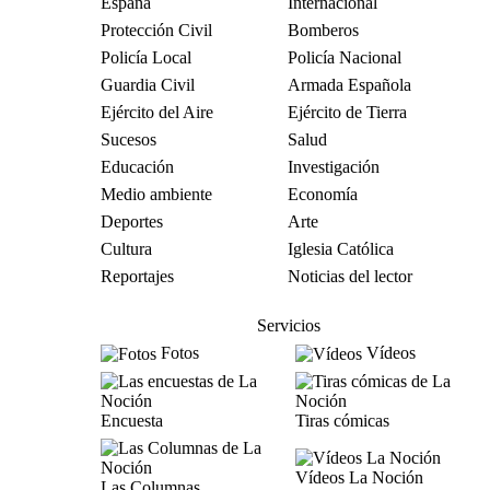
España
Internacional
Protección Civil
Bomberos
Policía Local
Policía Nacional
Guardia Civil
Armada Española
Ejército del Aire
Ejército de Tierra
Sucesos
Salud
Educación
Investigación
Medio ambiente
Economía
Deportes
Arte
Cultura
Iglesia Católica
Reportajes
Noticias del lector
Servicios
Fotos
Vídeos
Encuesta
Tiras cómicas
Vídeos La Noción
Las Columnas