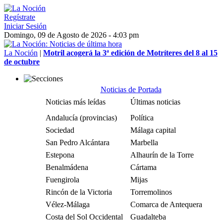
Regístrate
Iniciar Sesión
Domingo, 09 de Agosto de 2026 - 4:03 pm
La Noción
|
Motril acogerá la 3ª edición de Motríteres del 8 al 15
de octubre
Noticias de Portada
Noticias más leídas
Últimas noticias
Andalucía (provincias)
Política
Sociedad
Málaga capital
San Pedro Alcántara
Marbella
Estepona
Alhaurín de la Torre
Benalmádena
Cártama
Fuengirola
Mijas
Rincón de la Victoria
Torremolinos
Vélez-Málaga
Comarca de Antequera
Costa del Sol Occidental
Guadalteba