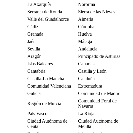
La Axarquía
Nororma
Serranía de Ronda
Sierra de las Nieves
Valle del Guadalhorce
Almería
Cádiz
Córdoba
Granada
Huelva
Jaén
Málaga
Sevilla
Andalucía
Aragón
Principado de Asturias
Islas Baleares
Canarias
Cantabria
Castilla y León
Castilla-La Mancha
Cataluña
Comunidad Valenciana
Extremadura
Galicia
Comunidad de Madrid
Comunidad Foral de
Región de Murcia
Navarra
País Vasco
La Rioja
Ciudad Autónoma de
Ciudad Autónoma de
Ceuta
Melilla