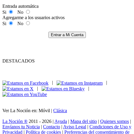
Entrada automática
Si
No
Agregarme a los usuarios activos
Si
No
Entrar a Mi Cuenta
DESTACADOS
|
|
|
|
Ver La Noción en: Móvil |
Clásica
La Noción ®
2011 - 2026 |
Ayuda
|
Mapa del sitio
|
Quienes somos
|
Envíanos tu Noticia
|
Contacto
|
Aviso Legal
|
Condiciones de Uso y
Privacidad
|
Política de cookies
|
Preferencias del consentimiento de