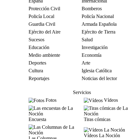
España
Internacional
Protección Civil
Bomberos
Policía Local
Policía Nacional
Guardia Civil
Armada Española
Ejército del Aire
Ejército de Tierra
Sucesos
Salud
Educación
Investigación
Medio ambiente
Economía
Deportes
Arte
Cultura
Iglesia Católica
Reportajes
Noticias del lector
Servicios
Fotos
Vídeos
Encuesta
Tiras cómicas
Vídeos La Noción
Las Columnas