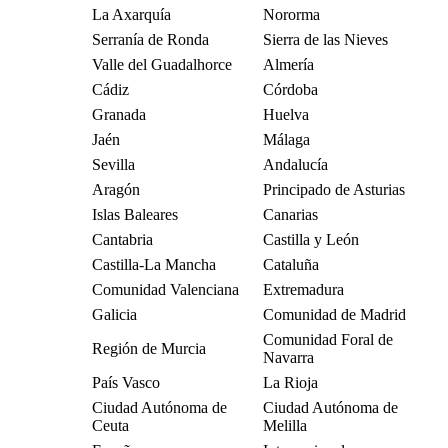
La Axarquía
Nororma
Serranía de Ronda
Sierra de las Nieves
Valle del Guadalhorce
Almería
Cádiz
Córdoba
Granada
Huelva
Jaén
Málaga
Sevilla
Andalucía
Aragón
Principado de Asturias
Islas Baleares
Canarias
Cantabria
Castilla y León
Castilla-La Mancha
Cataluña
Comunidad Valenciana
Extremadura
Galicia
Comunidad de Madrid
Comunidad Foral de
Región de Murcia
Navarra
País Vasco
La Rioja
Ciudad Autónoma de
Ciudad Autónoma de
Ceuta
Melilla