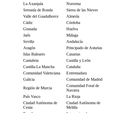
La Axarquía
Nororma
Serranía de Ronda
Sierra de las Nieves
Valle del Guadalhorce
Almería
Cádiz
Córdoba
Granada
Huelva
Jaén
Málaga
Sevilla
Andalucía
Aragón
Principado de Asturias
Islas Baleares
Canarias
Cantabria
Castilla y León
Castilla-La Mancha
Cataluña
Comunidad Valenciana
Extremadura
Galicia
Comunidad de Madrid
Comunidad Foral de
Región de Murcia
Navarra
País Vasco
La Rioja
Ciudad Autónoma de
Ciudad Autónoma de
Ceuta
Melilla