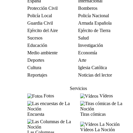
España
Internacional
Protección Civil
Bomberos
Policía Local
Policía Nacional
Guardia Civil
Armada Española
Ejército del Aire
Ejército de Tierra
Sucesos
Salud
Educación
Investigación
Medio ambiente
Economía
Deportes
Arte
Cultura
Iglesia Católica
Reportajes
Noticias del lector
Servicios
Fotos
Vídeos
Encuesta
Tiras cómicas
Vídeos La Noción
Las Columnas