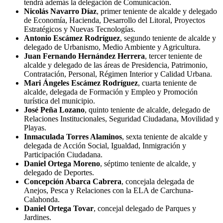
tendrá además la delegación de Comunicación.
Nicolás Navarro Díaz
, primer teniente de alcalde y delegado
de Economía, Hacienda, Desarrollo del Litoral, Proyectos
Estratégicos y Nuevas Tecnologías.
Antonio Escámez Rodríguez
, segundo teniente de alcalde y
delegado de Urbanismo, Medio Ambiente y Agricultura.
Juan Fernando Hernández Herrera
, tercer teniente de
alcalde y delegado de las áreas de Presidencia, Patrimonio,
Contratación, Personal, Régimen Interior y Calidad Urbana.
Mari Ángeles Escámez Rodríguez
, cuarta teniente de
alcalde, delegada de Formación y Empleo y Promoción
turística del municipio.
José Peña Lozano
, quinto teniente de alcalde, delegado de
Relaciones Institucionales, Seguridad Ciudadana, Movilidad y
Playas.
Inmaculada Torres Alaminos
, sexta teniente de alcalde y
delegada de Acción Social, Igualdad, Inmigración y
Participación Ciudadana.
Daniel Ortega Moreno
, séptimo teniente de alcalde, y
delegado de Deportes.
Concepción Abarca Cabrera
, concejala delegada de
Anejos, Pesca y Relaciones con la ELA de Carchuna-
Calahonda.
Daniel Ortega Tovar
, concejal delegado de Parques y
Jardines.