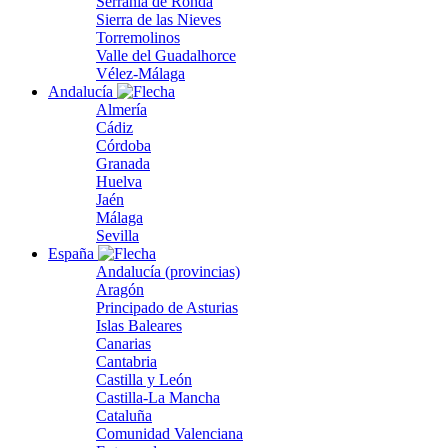
Serranía de Ronda
Sierra de las Nieves
Torremolinos
Valle del Guadalhorce
Vélez-Málaga
Andalucía
Almería
Cádiz
Córdoba
Granada
Huelva
Jaén
Málaga
Sevilla
España
Andalucía (provincias)
Aragón
Principado de Asturias
Islas Baleares
Canarias
Cantabria
Castilla y León
Castilla-La Mancha
Cataluña
Comunidad Valenciana