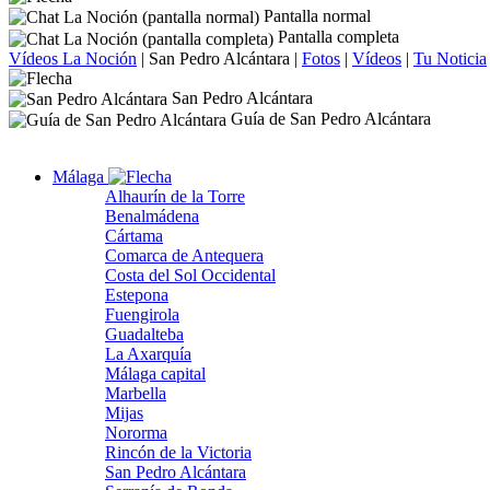
Pantalla normal
Pantalla completa
Vídeos La Noción
|
San Pedro Alcántara
|
Fotos
|
Vídeos
|
Tu Noticia
San Pedro Alcántara
Guía de San Pedro Alcántara
Málaga
Alhaurín de la Torre
Benalmádena
Cártama
Comarca de Antequera
Costa del Sol Occidental
Estepona
Fuengirola
Guadalteba
La Axarquía
Málaga capital
Marbella
Mijas
Nororma
Rincón de la Victoria
San Pedro Alcántara