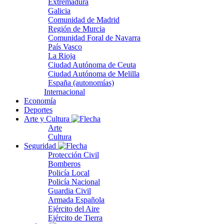
Extremadura
Galicia
Comunidad de Madrid
Región de Murcia
Comunidad Foral de Navarra
País Vasco
La Rioja
Ciudad Autónoma de Ceuta
Ciudad Autónoma de Melilla
España (autonomías)
Internacional
Economía
Deportes
Arte y Cultura
Arte
Cultura
Seguridad
Protección Civil
Bomberos
Policía Local
Policía Nacional
Guardia Civil
Armada Española
Ejército del Aire
Ejército de Tierra