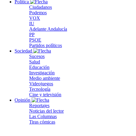
Política
Ciudadanos
Podemos
VOX
IU
Adelante Andalucía
PP
PSOE
Partidos políticos
Sociedad
Sucesos
Salud
Educación
Investigación
Medio ambiente
Videojuegos
Tecnología
Cine y televisión
Opinión
Reportajes
Noticias del lector
Las Columnas
Tiras cómicas