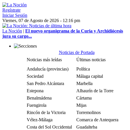
Regístrate
Iniciar Sesión
Viernes, 07 de Agosto de 2026 - 12:16 pm
La Noción
|
El nuevo organigrama de la Curia y Archidiócesis
jura su cargo...
Noticias de Portada
Noticias más leídas
Últimas noticias
Andalucía (provincias)
Política
Sociedad
Málaga capital
San Pedro Alcántara
Marbella
Estepona
Alhaurín de la Torre
Benalmádena
Cártama
Fuengirola
Mijas
Rincón de la Victoria
Torremolinos
Vélez-Málaga
Comarca de Antequera
Costa del Sol Occidental
Guadalteba