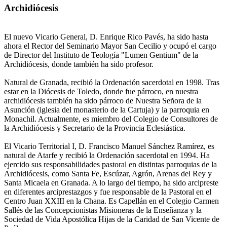
Archidiócesis
El nuevo Vicario General, D. Enrique Rico Pavés, ha sido hasta
ahora el Rector del Seminario Mayor San Cecilio y ocupó el cargo
de Director del Instituto de Teología "Lumen Gentium" de la
Archidiócesis, donde también ha sido profesor.
Natural de Granada, recibió la Ordenación sacerdotal en 1998. Tras
estar en la Diócesis de Toledo, donde fue párroco, en nuestra
archidiócesis también ha sido párroco de Nuestra Señora de la
Asunción (iglesia del monasterio de la Cartuja) y la parroquia en
Monachil. Actualmente, es miembro del Colegio de Consultores de
la Archidiócesis y Secretario de la Provincia Eclesiástica.
El Vicario Territorial I, D. Francisco Manuel Sánchez Ramírez, es
natural de Atarfe y recibió la Ordenación sacerdotal en 1994. Ha
ejercido sus responsabilidades pastoral en distintas parroquias de la
Archidiócesis, como Santa Fe, Escúzar, Agrón, Arenas del Rey y
Santa Micaela en Granada. A lo largo del tiempo, ha sido arcipreste
en diferentes arciprestazgos y fue responsable de la Pastoral en el
Centro Juan XXIII en la Chana. Es Capellán en el Colegio Carmen
Sallés de las Concepcionistas Misioneras de la Enseñanza y la
Sociedad de Vida Apostólica Hijas de la Caridad de San Vicente de