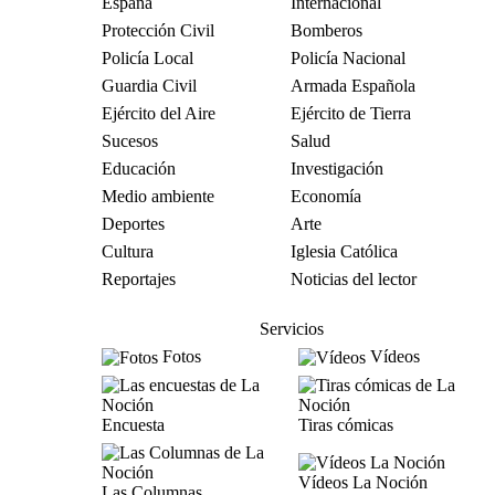
España
Internacional
Protección Civil
Bomberos
Policía Local
Policía Nacional
Guardia Civil
Armada Española
Ejército del Aire
Ejército de Tierra
Sucesos
Salud
Educación
Investigación
Medio ambiente
Economía
Deportes
Arte
Cultura
Iglesia Católica
Reportajes
Noticias del lector
Servicios
Fotos
Vídeos
Encuesta
Tiras cómicas
Vídeos La Noción
Las Columnas