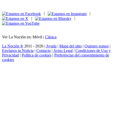
|
|
|
|
Ver La Noción en: Móvil |
Clásica
La Noción ®
2011 - 2026 |
Ayuda
|
Mapa del sitio
|
Quienes somos
|
Envíanos tu Noticia
|
Contacto
|
Aviso Legal
|
Condiciones de Uso y
Privacidad
|
Política de cookies
|
Preferencias del consentimiento de
cookies