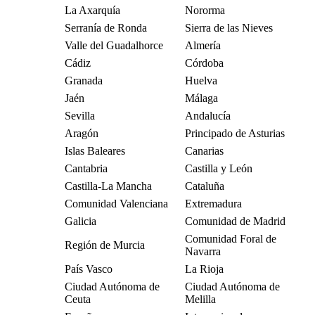
La Axarquía
Nororma
Serranía de Ronda
Sierra de las Nieves
Valle del Guadalhorce
Almería
Cádiz
Córdoba
Granada
Huelva
Jaén
Málaga
Sevilla
Andalucía
Aragón
Principado de Asturias
Islas Baleares
Canarias
Cantabria
Castilla y León
Castilla-La Mancha
Cataluña
Comunidad Valenciana
Extremadura
Galicia
Comunidad de Madrid
Comunidad Foral de
Región de Murcia
Navarra
País Vasco
La Rioja
Ciudad Autónoma de
Ciudad Autónoma de
Ceuta
Melilla