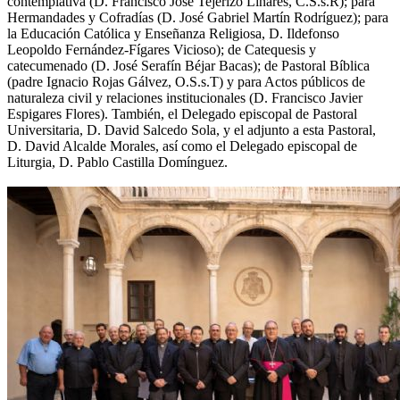
contemplativa (D. Francisco José Tejerizo Linares, C.S.s.R); para
Hermandades y Cofradías (D. José Gabriel Martín Rodríguez); para
la Educación Católica y Enseñanza Religiosa, D. Ildefonso
Leopoldo Fernández-Fígares Vicioso); de Catequesis y
catecumenado (D. José Serafín Béjar Bacas); de Pastoral Bíblica
(padre Ignacio Rojas Gálvez, O.S.s.T) y para Actos públicos de
naturaleza civil y relaciones institucionales (D. Francisco Javier
Espigares Flores). También, el Delegado episcopal de Pastoral
Universitaria, D. David Salcedo Sola, y el adjunto a esta Pastoral,
D. David Alcalde Morales, así como el Delegado episcopal de
Liturgia, D. Pablo Castilla Domínguez.