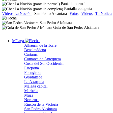
Pantalla normal
Pantalla completa
Vídeos La Noción
|
San Pedro Alcántara
|
Fotos
|
Vídeos
|
Tu Noticia
San Pedro Alcántara
Guía de San Pedro Alcántara
Málaga
Alhaurín de la Torre
Benalmádena
Cártama
Comarca de Antequera
Costa del Sol Occidental
Estepona
Fuengirola
Guadalteba
La Axarquía
Málaga capital
Marbella
Mijas
Nororma
Rincón de la Victoria
San Pedro Alcántara