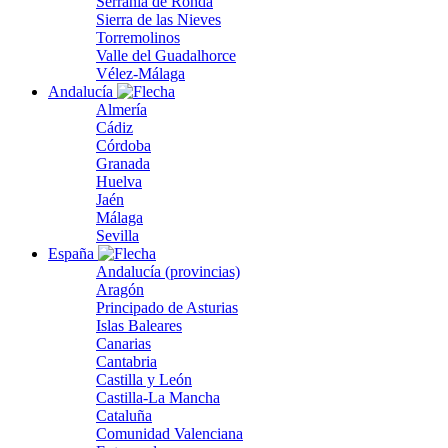
Serranía de Ronda
Sierra de las Nieves
Torremolinos
Valle del Guadalhorce
Vélez-Málaga
Andalucía
Almería
Cádiz
Córdoba
Granada
Huelva
Jaén
Málaga
Sevilla
España
Andalucía (provincias)
Aragón
Principado de Asturias
Islas Baleares
Canarias
Cantabria
Castilla y León
Castilla-La Mancha
Cataluña
Comunidad Valenciana