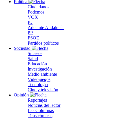
Política
Ciudadanos
Podemos
VOX
IU
Adelante Andalucía
PP
PSOE
Partidos políticos
Sociedad
Sucesos
Salud
Educación
Investigación
Medio ambiente
Videojuegos
Tecnología
Cine y televisión
Opinión
Reportajes
Noticias del lector
Las Columnas
Tiras cómicas