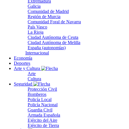
Extremadura
Galicia
Comunidad de Madrid
Región de Murcia
Comunidad Foral de Navarra
País Vasco
La Rioja
Ciudad Autónoma de Ceuta
Ciudad Autónoma de Melilla
España (autonomías)
Internacional
Economía
Deportes
Arte y Cultura
Arte
Cultura
Seguridad
Protección Civil
Bomberos
Policía Local
Policía Nacional
Guardia Civil
Armada Española
Ejército del Aire
Ejército de Tierra