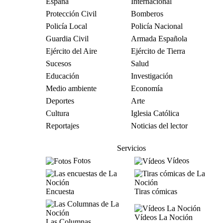
España
Internacional
Protección Civil
Bomberos
Policía Local
Policía Nacional
Guardia Civil
Armada Española
Ejército del Aire
Ejército de Tierra
Sucesos
Salud
Educación
Investigación
Medio ambiente
Economía
Deportes
Arte
Cultura
Iglesia Católica
Reportajes
Noticias del lector
Servicios
Fotos
Vídeos
Encuesta
Tiras cómicas
Vídeos La Noción
Las Columnas