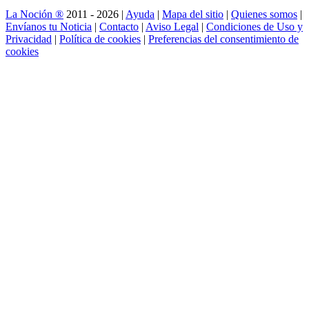
La Noción ®
2011 - 2026 |
Ayuda
|
Mapa del sitio
|
Quienes somos
|
Envíanos tu Noticia
|
Contacto
|
Aviso Legal
|
Condiciones de Uso y
Privacidad
|
Política de cookies
|
Preferencias del consentimiento de
cookies