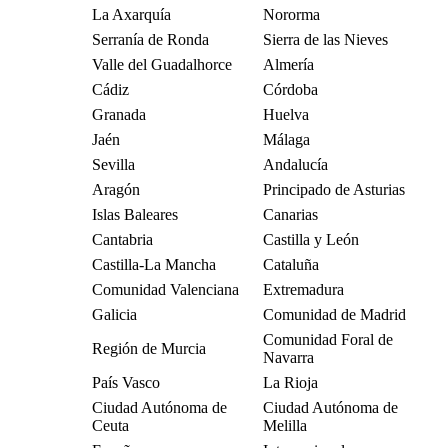
La Axarquía
Nororma
Serranía de Ronda
Sierra de las Nieves
Valle del Guadalhorce
Almería
Cádiz
Córdoba
Granada
Huelva
Jaén
Málaga
Sevilla
Andalucía
Aragón
Principado de Asturias
Islas Baleares
Canarias
Cantabria
Castilla y León
Castilla-La Mancha
Cataluña
Comunidad Valenciana
Extremadura
Galicia
Comunidad de Madrid
Comunidad Foral de
Región de Murcia
Navarra
País Vasco
La Rioja
Ciudad Autónoma de
Ciudad Autónoma de
Ceuta
Melilla