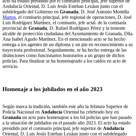
acto ha estado presidido por el comisario principal, jefe superior de
Andalucía Oriental, D. Luis Jesús Esteban Lezáun junto con el
subdelegado del Gobierno en
Granada
, D. José Antonio Montilla
Martos
, el comisario principal, jefe regional de operaciones, D. José
Luis Rodríguez Martínez, el comisario, jefe actal. de la comisaría
provincial de
Granada
, D. Rafael Rodríguez Pérez y la teniente
alcalde de protección ciudadana del Ayuntamiento de Granada, Dña.
Ana Isabel Agudo Martínez. En el mencionado acto se ha hecho
entrega a los agentes de un diploma y un pin en reconocimiento a su
trayectoria profesional. Seguidamente, se ha hecho entrega de las
distinciones como funcionarios honorarios a un grupo de dichos
policías. Para finalizar se ha homenajeado a los caídos en acto de
servicio.
Homenaje a los jubilados en el año 2023
Según marca la tradición, también este año la Jefatura Superior de
Policía Nacional en
Andalucía
Oriental ha celebrado hoy en
Granada
un acto para homenajear a los 64 policías que han pasado
a la situación de jubilados en el pasado año 2023. El acto ha estado
presidido por el comisario principal, jefe superior de
Andalucía
Oriental, D. Luis Jesús Esteban Lezáun junto con el subdelegado