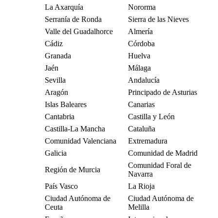
La Axarquía
Nororma
Serranía de Ronda
Sierra de las Nieves
Valle del Guadalhorce
Almería
Cádiz
Córdoba
Granada
Huelva
Jaén
Málaga
Sevilla
Andalucía
Aragón
Principado de Asturias
Islas Baleares
Canarias
Cantabria
Castilla y León
Castilla-La Mancha
Cataluña
Comunidad Valenciana
Extremadura
Galicia
Comunidad de Madrid
Comunidad Foral de
Región de Murcia
Navarra
País Vasco
La Rioja
Ciudad Autónoma de
Ciudad Autónoma de
Ceuta
Melilla