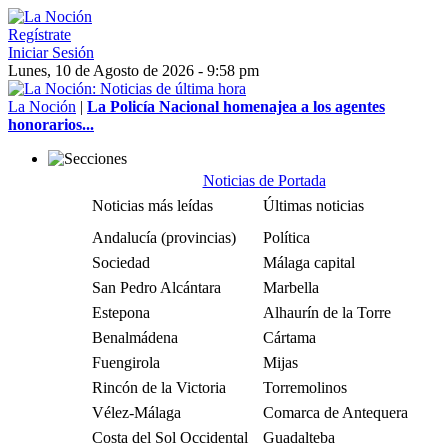
Regístrate
Iniciar Sesión
Lunes, 10 de Agosto de 2026 - 9:58 pm
La Noción
|
La Policía Nacional homenajea a los agentes
honorarios...
Noticias de Portada
Noticias más leídas
Últimas noticias
Andalucía (provincias)
Política
Sociedad
Málaga capital
San Pedro Alcántara
Marbella
Estepona
Alhaurín de la Torre
Benalmádena
Cártama
Fuengirola
Mijas
Rincón de la Victoria
Torremolinos
Vélez-Málaga
Comarca de Antequera
Costa del Sol Occidental
Guadalteba