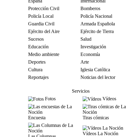
España
Internacional
Protección Civil
Bomberos
Policía Local
Policía Nacional
Guardia Civil
Armada Española
Ejército del Aire
Ejército de Tierra
Sucesos
Salud
Educación
Investigación
Medio ambiente
Economía
Deportes
Arte
Cultura
Iglesia Católica
Reportajes
Noticias del lector
Servicios
Fotos
Vídeos
Encuesta
Tiras cómicas
Vídeos La Noción
Las Columnas