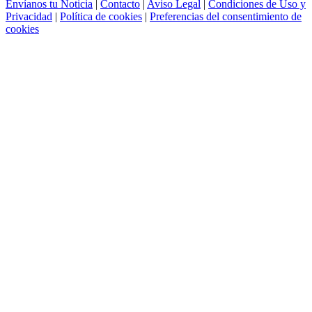
Envíanos tu Noticia
|
Contacto
|
Aviso Legal
|
Condiciones de Uso y
Privacidad
|
Política de cookies
|
Preferencias del consentimiento de
cookies