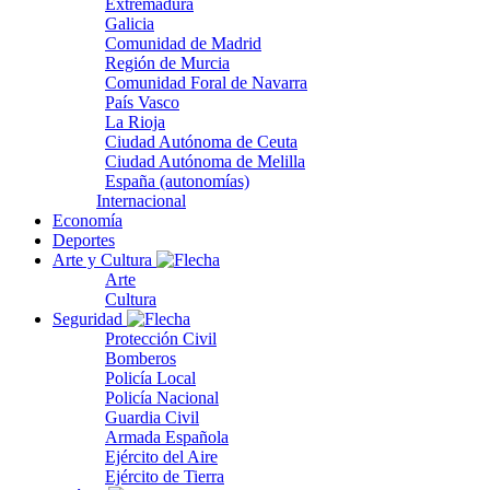
Extremadura
Galicia
Comunidad de Madrid
Región de Murcia
Comunidad Foral de Navarra
País Vasco
La Rioja
Ciudad Autónoma de Ceuta
Ciudad Autónoma de Melilla
España (autonomías)
Internacional
Economía
Deportes
Arte y Cultura
Arte
Cultura
Seguridad
Protección Civil
Bomberos
Policía Local
Policía Nacional
Guardia Civil
Armada Española
Ejército del Aire
Ejército de Tierra