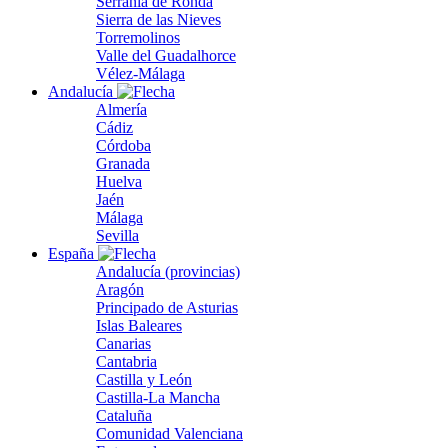
Serranía de Ronda
Sierra de las Nieves
Torremolinos
Valle del Guadalhorce
Vélez-Málaga
Andalucía
Almería
Cádiz
Córdoba
Granada
Huelva
Jaén
Málaga
Sevilla
España
Andalucía (provincias)
Aragón
Principado de Asturias
Islas Baleares
Canarias
Cantabria
Castilla y León
Castilla-La Mancha
Cataluña
Comunidad Valenciana