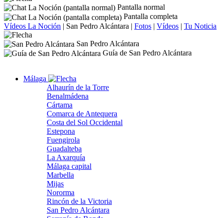
Pantalla normal
Pantalla completa
Vídeos La Noción
|
San Pedro Alcántara
|
Fotos
|
Vídeos
|
Tu Noticia
San Pedro Alcántara
Guía de San Pedro Alcántara
Málaga
Alhaurín de la Torre
Benalmádena
Cártama
Comarca de Antequera
Costa del Sol Occidental
Estepona
Fuengirola
Guadalteba
La Axarquía
Málaga capital
Marbella
Mijas
Nororma
Rincón de la Victoria
San Pedro Alcántara