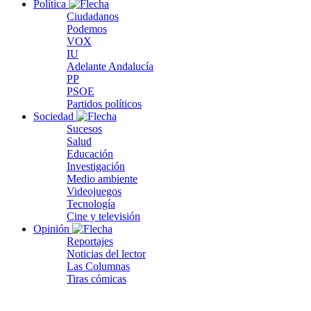
Política
Ciudadanos
Podemos
VOX
IU
Adelante Andalucía
PP
PSOE
Partidos políticos
Sociedad
Sucesos
Salud
Educación
Investigación
Medio ambiente
Videojuegos
Tecnología
Cine y televisión
Opinión
Reportajes
Noticias del lector
Las Columnas
Tiras cómicas