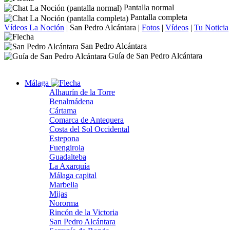
Pantalla normal
Pantalla completa
Vídeos La Noción
|
San Pedro Alcántara
|
Fotos
|
Vídeos
|
Tu Noticia
San Pedro Alcántara
Guía de San Pedro Alcántara
Málaga
Alhaurín de la Torre
Benalmádena
Cártama
Comarca de Antequera
Costa del Sol Occidental
Estepona
Fuengirola
Guadalteba
La Axarquía
Málaga capital
Marbella
Mijas
Nororma
Rincón de la Victoria
San Pedro Alcántara