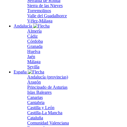
Serranía de Ronda
Sierra de las Nieves
Torremolinos
Valle del Guadalhorce
Vélez-Málaga
Andalucía
Almería
Cádiz
Córdoba
Granada
Huelva
Jaén
Málaga
Sevilla
España
Andalucía (provincias)
Aragón
Principado de Asturias
Islas Baleares
Canarias
Cantabria
Castilla y León
Castilla-La Mancha
Cataluña
Comunidad Valenciana