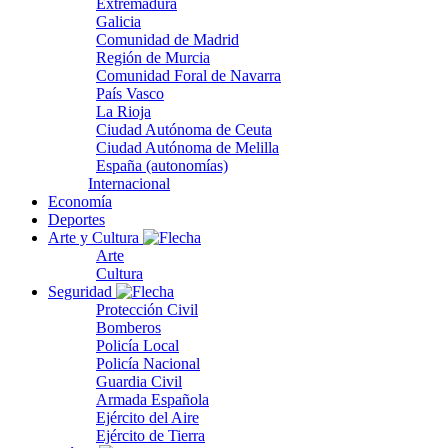
Extremadura
Galicia
Comunidad de Madrid
Región de Murcia
Comunidad Foral de Navarra
País Vasco
La Rioja
Ciudad Autónoma de Ceuta
Ciudad Autónoma de Melilla
España (autonomías)
Internacional
Economía
Deportes
Arte y Cultura
Arte
Cultura
Seguridad
Protección Civil
Bomberos
Policía Local
Policía Nacional
Guardia Civil
Armada Española
Ejército del Aire
Ejército de Tierra