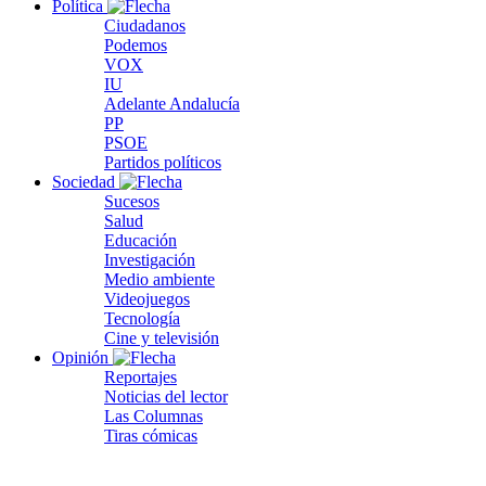
Política
Ciudadanos
Podemos
VOX
IU
Adelante Andalucía
PP
PSOE
Partidos políticos
Sociedad
Sucesos
Salud
Educación
Investigación
Medio ambiente
Videojuegos
Tecnología
Cine y televisión
Opinión
Reportajes
Noticias del lector
Las Columnas
Tiras cómicas