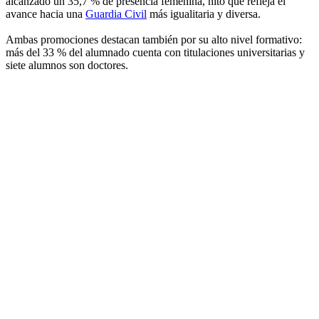
alcanzado un 35,7 % de presencia femenina, hito que refleja el
avance hacia una
Guardia Civil
más igualitaria y diversa.
Ambas promociones destacan también por su alto nivel formativo:
más del 33 % del alumnado cuenta con titulaciones universitarias y
siete alumnos son doctores.