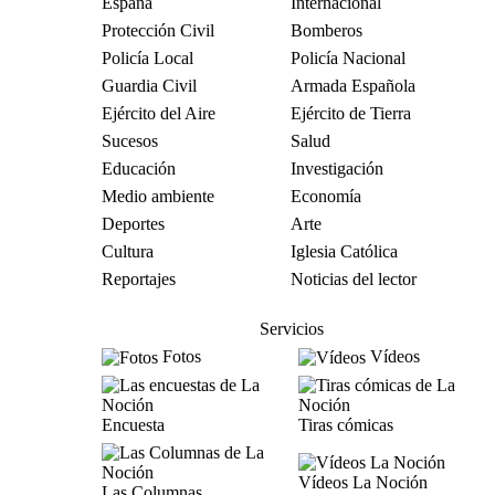
España
Internacional
Protección Civil
Bomberos
Policía Local
Policía Nacional
Guardia Civil
Armada Española
Ejército del Aire
Ejército de Tierra
Sucesos
Salud
Educación
Investigación
Medio ambiente
Economía
Deportes
Arte
Cultura
Iglesia Católica
Reportajes
Noticias del lector
Servicios
Fotos
Vídeos
Encuesta
Tiras cómicas
Vídeos La Noción
Las Columnas