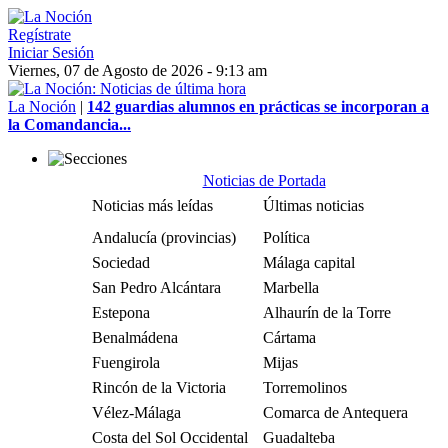
Regístrate
Iniciar Sesión
Viernes, 07 de Agosto de 2026 - 9:13 am
La Noción
|
142 guardias alumnos en prácticas se incorporan a
la Comandancia...
Noticias de Portada
Noticias más leídas
Últimas noticias
Andalucía (provincias)
Política
Sociedad
Málaga capital
San Pedro Alcántara
Marbella
Estepona
Alhaurín de la Torre
Benalmádena
Cártama
Fuengirola
Mijas
Rincón de la Victoria
Torremolinos
Vélez-Málaga
Comarca de Antequera
Costa del Sol Occidental
Guadalteba