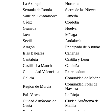
La Axarquía
Nororma
Serranía de Ronda
Sierra de las Nieves
Valle del Guadalhorce
Almería
Cádiz
Córdoba
Granada
Huelva
Jaén
Málaga
Sevilla
Andalucía
Aragón
Principado de Asturias
Islas Baleares
Canarias
Cantabria
Castilla y León
Castilla-La Mancha
Cataluña
Comunidad Valenciana
Extremadura
Galicia
Comunidad de Madrid
Comunidad Foral de
Región de Murcia
Navarra
País Vasco
La Rioja
Ciudad Autónoma de
Ciudad Autónoma de
Ceuta
Melilla