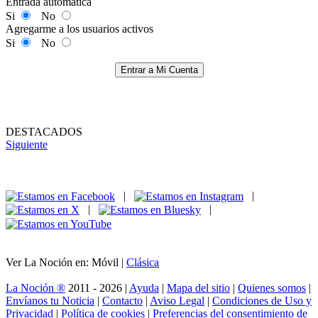
Entrada automática
Si
No
Agregarme a los usuarios activos
Si
No
Entrar a Mi Cuenta
DESTACADOS
Siguiente
|
|
|
|
Ver La Noción en: Móvil |
Clásica
La Noción ®
2011 - 2026 |
Ayuda
|
Mapa del sitio
|
Quienes somos
|
Envíanos tu Noticia
|
Contacto
|
Aviso Legal
|
Condiciones de Uso y
Privacidad
|
Política de cookies
|
Preferencias del consentimiento de