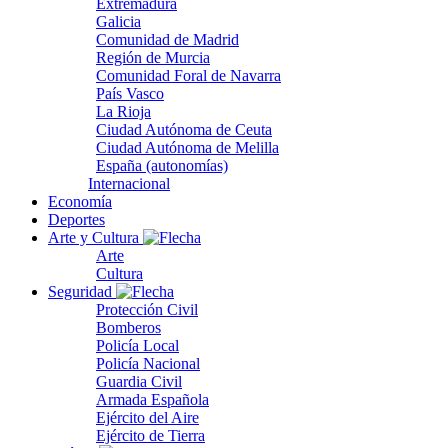
Extremadura
Galicia
Comunidad de Madrid
Región de Murcia
Comunidad Foral de Navarra
País Vasco
La Rioja
Ciudad Autónoma de Ceuta
Ciudad Autónoma de Melilla
España (autonomías)
Internacional
Economía
Deportes
Arte y Cultura
Arte
Cultura
Seguridad
Protección Civil
Bomberos
Policía Local
Policía Nacional
Guardia Civil
Armada Española
Ejército del Aire
Ejército de Tierra