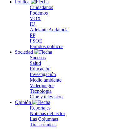
Política
Ciudadanos
Podemos
VOX
IU
Adelante Andalucía
PP
PSOE
Partidos políticos
Sociedad
Sucesos
Salud
Educación
Investigación
Medio ambiente
Videojuegos
Tecnología
Cine y televisión
Opinión
Reportajes
Noticias del lector
Las Columnas
Tiras cómicas