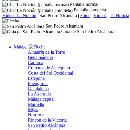
Pantalla normal
Pantalla completa
Vídeos La Noción
|
San Pedro Alcántara
|
Fotos
|
Vídeos
|
Tu Noticia
San Pedro Alcántara
Guía de San Pedro Alcántara
Málaga
Alhaurín de la Torre
Benalmádena
Cártama
Comarca de Antequera
Costa del Sol Occidental
Estepona
Fuengirola
Guadalteba
La Axarquía
Málaga capital
Marbella
Mijas
Nororma
Rincón de la Victoria
San Pedro Alcántara