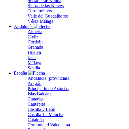
Serranía de Ronda
Sierra de las Nieves
Torremolinos
Valle del Guadalhorce
Vélez-Málaga
Andalucía
Almería
Cádiz
Córdoba
Granada
Huelva
Jaén
Málaga
Sevilla
España
Andalucía (provincias)
Aragón
Principado de Asturias
Islas Baleares
Canarias
Cantabria
Castilla y León
Castilla-La Mancha
Cataluña
Comunidad Valenciana