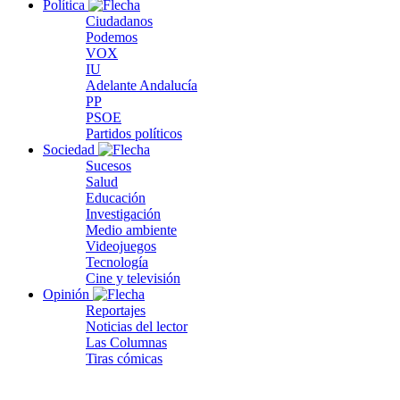
Política
Ciudadanos
Podemos
VOX
IU
Adelante Andalucía
PP
PSOE
Partidos políticos
Sociedad
Sucesos
Salud
Educación
Investigación
Medio ambiente
Videojuegos
Tecnología
Cine y televisión
Opinión
Reportajes
Noticias del lector
Las Columnas
Tiras cómicas