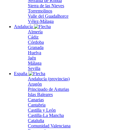
Serranía de Ronda
Sierra de las Nieves
Torremolinos
Valle del Guadalhorce
Vélez-Málaga
Andalucía
Almería
Cádiz
Córdoba
Granada
Huelva
Jaén
Málaga
Sevilla
España
Andalucía (provincias)
Aragón
Principado de Asturias
Islas Baleares
Canarias
Cantabria
Castilla y León
Castilla-La Mancha
Cataluña
Comunidad Valenciana