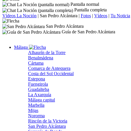
Pantalla normal
Pantalla completa
Vídeos La Noción
|
San Pedro Alcántara
|
Fotos
|
Vídeos
|
Tu Noticia
San Pedro Alcántara
Guía de San Pedro Alcántara
Málaga
Alhaurín de la Torre
Benalmádena
Cártama
Comarca de Antequera
Costa del Sol Occidental
Estepona
Fuengirola
Guadalteba
La Axarquía
Málaga capital
Marbella
Mijas
Nororma
Rincón de la Victoria
San Pedro Alcántara