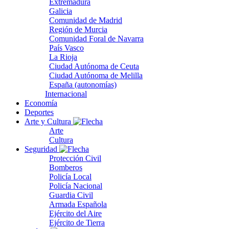
Extremadura
Galicia
Comunidad de Madrid
Región de Murcia
Comunidad Foral de Navarra
País Vasco
La Rioja
Ciudad Autónoma de Ceuta
Ciudad Autónoma de Melilla
España (autonomías)
Internacional
Economía
Deportes
Arte y Cultura
Arte
Cultura
Seguridad
Protección Civil
Bomberos
Policía Local
Policía Nacional
Guardia Civil
Armada Española
Ejército del Aire
Ejército de Tierra