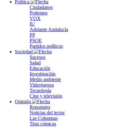
Política
Ciudadanos
Podemos
VOX
IU
Adelante Andalucía
PP
PSOE
Partidos políticos
Sociedad
Sucesos
Salud
Educación
Investigación
Medio ambiente
Videojuegos
Tecnología
Cine y televisión
Opinión
Reportajes
Noticias del lector
Las Columnas
Tiras cómicas