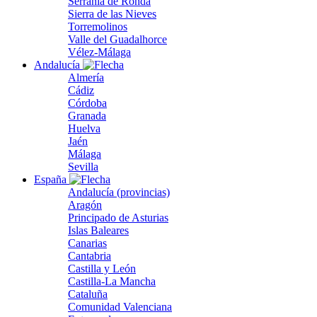
Serranía de Ronda
Sierra de las Nieves
Torremolinos
Valle del Guadalhorce
Vélez-Málaga
Andalucía
Almería
Cádiz
Córdoba
Granada
Huelva
Jaén
Málaga
Sevilla
España
Andalucía (provincias)
Aragón
Principado de Asturias
Islas Baleares
Canarias
Cantabria
Castilla y León
Castilla-La Mancha
Cataluña
Comunidad Valenciana