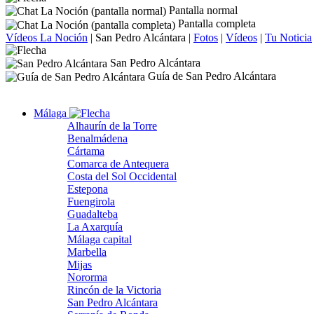
Pantalla normal
Pantalla completa
Vídeos La Noción
|
San Pedro Alcántara
|
Fotos
|
Vídeos
|
Tu Noticia
San Pedro Alcántara
Guía de San Pedro Alcántara
Málaga
Alhaurín de la Torre
Benalmádena
Cártama
Comarca de Antequera
Costa del Sol Occidental
Estepona
Fuengirola
Guadalteba
La Axarquía
Málaga capital
Marbella
Mijas
Nororma
Rincón de la Victoria
San Pedro Alcántara