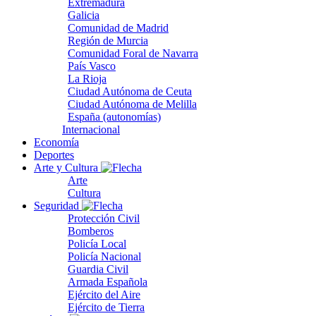
Extremadura
Galicia
Comunidad de Madrid
Región de Murcia
Comunidad Foral de Navarra
País Vasco
La Rioja
Ciudad Autónoma de Ceuta
Ciudad Autónoma de Melilla
España (autonomías)
Internacional
Economía
Deportes
Arte y Cultura
Arte
Cultura
Seguridad
Protección Civil
Bomberos
Policía Local
Policía Nacional
Guardia Civil
Armada Española
Ejército del Aire
Ejército de Tierra