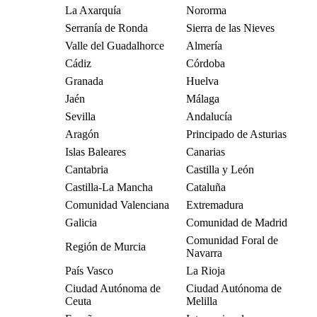
La Axarquía
Nororma
Serranía de Ronda
Sierra de las Nieves
Valle del Guadalhorce
Almería
Cádiz
Córdoba
Granada
Huelva
Jaén
Málaga
Sevilla
Andalucía
Aragón
Principado de Asturias
Islas Baleares
Canarias
Cantabria
Castilla y León
Castilla-La Mancha
Cataluña
Comunidad Valenciana
Extremadura
Galicia
Comunidad de Madrid
Comunidad Foral de
Región de Murcia
Navarra
País Vasco
La Rioja
Ciudad Autónoma de
Ciudad Autónoma de
Ceuta
Melilla