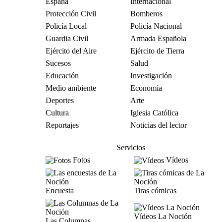
España
Internacional
Protección Civil
Bomberos
Policía Local
Policía Nacional
Guardia Civil
Armada Española
Ejército del Aire
Ejército de Tierra
Sucesos
Salud
Educación
Investigación
Medio ambiente
Economía
Deportes
Arte
Cultura
Iglesia Católica
Reportajes
Noticias del lector
Servicios
Fotos
Vídeos
Encuesta
Tiras cómicas
Vídeos La Noción
Las Columnas