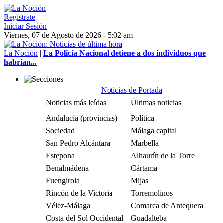
Regístrate
Iniciar Sesión
Viernes, 07 de Agosto de 2026 - 5:02 am
La Noción
|
La Policía Nacional detiene a dos individuos que
habrían...
Noticias de Portada
Noticias más leídas
Últimas noticias
Andalucía (provincias)
Política
Sociedad
Málaga capital
San Pedro Alcántara
Marbella
Estepona
Alhaurín de la Torre
Benalmádena
Cártama
Fuengirola
Mijas
Rincón de la Victoria
Torremolinos
Vélez-Málaga
Comarca de Antequera
Costa del Sol Occidental
Guadalteba