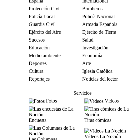
España
Internacional
Protección Civil
Bomberos
Policía Local
Policía Nacional
Guardia Civil
Armada Española
Ejército del Aire
Ejército de Tierra
Sucesos
Salud
Educación
Investigación
Medio ambiente
Economía
Deportes
Arte
Cultura
Iglesia Católica
Reportajes
Noticias del lector
Servicios
Fotos
Vídeos
Encuesta
Tiras cómicas
Vídeos La Noción
Las Columnas