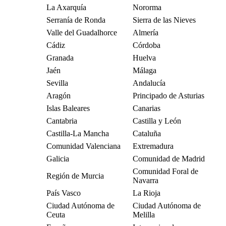
La Axarquía
Nororma
Serranía de Ronda
Sierra de las Nieves
Valle del Guadalhorce
Almería
Cádiz
Córdoba
Granada
Huelva
Jaén
Málaga
Sevilla
Andalucía
Aragón
Principado de Asturias
Islas Baleares
Canarias
Cantabria
Castilla y León
Castilla-La Mancha
Cataluña
Comunidad Valenciana
Extremadura
Galicia
Comunidad de Madrid
Comunidad Foral de
Región de Murcia
Navarra
País Vasco
La Rioja
Ciudad Autónoma de
Ciudad Autónoma de
Ceuta
Melilla