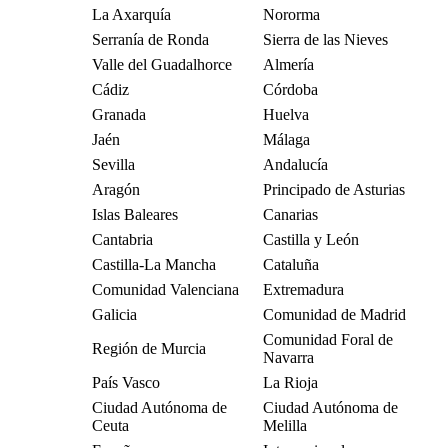
La Axarquía
Nororma
Serranía de Ronda
Sierra de las Nieves
Valle del Guadalhorce
Almería
Cádiz
Córdoba
Granada
Huelva
Jaén
Málaga
Sevilla
Andalucía
Aragón
Principado de Asturias
Islas Baleares
Canarias
Cantabria
Castilla y León
Castilla-La Mancha
Cataluña
Comunidad Valenciana
Extremadura
Galicia
Comunidad de Madrid
Comunidad Foral de
Región de Murcia
Navarra
País Vasco
La Rioja
Ciudad Autónoma de
Ciudad Autónoma de
Ceuta
Melilla