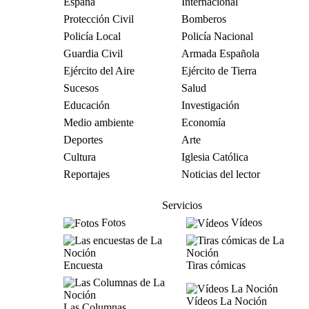
España
Internacional
Protección Civil
Bomberos
Policía Local
Policía Nacional
Guardia Civil
Armada Española
Ejército del Aire
Ejército de Tierra
Sucesos
Salud
Educación
Investigación
Medio ambiente
Economía
Deportes
Arte
Cultura
Iglesia Católica
Reportajes
Noticias del lector
Servicios
Fotos
Vídeos
Encuesta
Tiras cómicas
Vídeos La Noción
Las Columnas