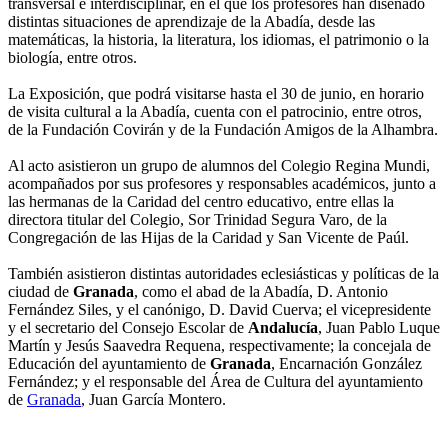
transversal e interdisciplinar, en el que los profesores han diseñado
distintas situaciones de aprendizaje de la Abadía, desde las
matemáticas, la historia, la literatura, los idiomas, el patrimonio o la
biología, entre otros.
La Exposición, que podrá visitarse hasta el 30 de junio, en horario
de visita cultural a la Abadía, cuenta con el patrocinio, entre otros,
de la Fundación Covirán y de la Fundación Amigos de la Alhambra.
Al acto asistieron un grupo de alumnos del Colegio Regina Mundi,
acompañados por sus profesores y responsables académicos, junto a
las hermanas de la Caridad del centro educativo, entre ellas la
directora titular del Colegio, Sor Trinidad Segura Varo, de la
Congregación de las Hijas de la Caridad y San Vicente de Paúl.
También asistieron distintas autoridades eclesiásticas y políticas de la
ciudad de
Granada
, como el abad de la Abadía, D. Antonio
Fernández Siles, y el canónigo, D. David Cuerva; el vicepresidente
y el secretario del Consejo Escolar de
Andalucía
, Juan Pablo Luque
Martín y Jesús Saavedra Requena, respectivamente; la concejala de
Educación del ayuntamiento de
Granada
, Encarnación González
Fernández; y el responsable del Área de Cultura del ayuntamiento
de
Granada
, Juan García Montero.