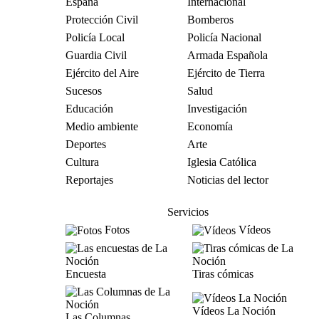
España
Internacional
Protección Civil
Bomberos
Policía Local
Policía Nacional
Guardia Civil
Armada Española
Ejército del Aire
Ejército de Tierra
Sucesos
Salud
Educación
Investigación
Medio ambiente
Economía
Deportes
Arte
Cultura
Iglesia Católica
Reportajes
Noticias del lector
Servicios
Fotos
Vídeos
Encuesta
Tiras cómicas
Vídeos La Noción
Las Columnas