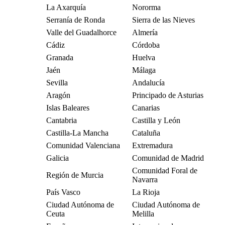
La Axarquía
Nororma
Serranía de Ronda
Sierra de las Nieves
Valle del Guadalhorce
Almería
Cádiz
Córdoba
Granada
Huelva
Jaén
Málaga
Sevilla
Andalucía
Aragón
Principado de Asturias
Islas Baleares
Canarias
Cantabria
Castilla y León
Castilla-La Mancha
Cataluña
Comunidad Valenciana
Extremadura
Galicia
Comunidad de Madrid
Comunidad Foral de
Región de Murcia
Navarra
País Vasco
La Rioja
Ciudad Autónoma de
Ciudad Autónoma de
Ceuta
Melilla