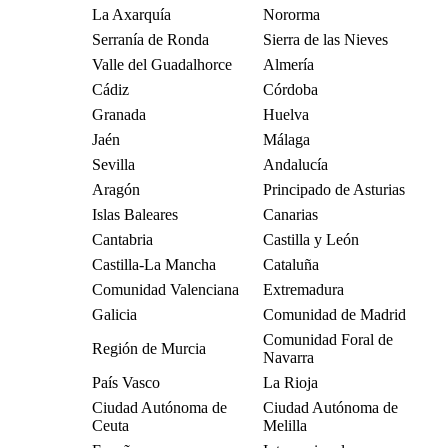
La Axarquía
Nororma
Serranía de Ronda
Sierra de las Nieves
Valle del Guadalhorce
Almería
Cádiz
Córdoba
Granada
Huelva
Jaén
Málaga
Sevilla
Andalucía
Aragón
Principado de Asturias
Islas Baleares
Canarias
Cantabria
Castilla y León
Castilla-La Mancha
Cataluña
Comunidad Valenciana
Extremadura
Galicia
Comunidad de Madrid
Comunidad Foral de
Región de Murcia
Navarra
País Vasco
La Rioja
Ciudad Autónoma de
Ciudad Autónoma de
Ceuta
Melilla