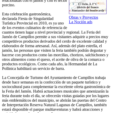
relacionadas con el jamón y con el sector
porcino.
Esta celebración gastronómica,
Obras y Proyectos
declarada Fiesta de Singularidad
La Noción ads
Turística Provincial en 2010, es ya uno
de los eventos culinarios de referencia de
cuantos tienen lugar a nivel provincial y regional. La Feria del
Jamón de Campillos permite a sus visitantes adquirir a precios muy
competitivos productos derivados del cerdo de excelente calidad y
elaborados de forma artesanal. Así, además del plato estrella, el
jamón, las personas que visiten la feria también podrán degustar y
hacerse con productos como las morcillas, chorizos, salchichones y
otros alimentos como el queso, el aceite de oliva de la comarca o
productos ecológicos. Como cada año, la Hermandad de La
Pollinica habilitará un servicio de barra.
La Concejalía de Turismo del Ayuntamiento de Campillos trabaja
desde hace semanas en la confección de un paquete turístico y
sociocultural para complementar la excelente oferta gastronómica de
la Feria del Jamón. Habrá actuaciones musicales que amenizarán la
feria durante todo el día, se ofrecerán visitas guiadas por los lugares
más emblemáticos del municipio, se abrirán las puertas del Centro
de Interpretación Reserva Natural Lagunas de Campillos, también
estará disponible el parque multiaventuras y habrá atracciones y