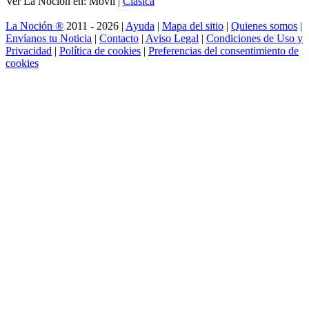
Ver La Noción en: Móvil |
Clásica
La Noción ®
2011 - 2026 |
Ayuda
|
Mapa del sitio
|
Quienes somos
|
Envíanos tu Noticia
|
Contacto
|
Aviso Legal
|
Condiciones de Uso y
Privacidad
|
Política de cookies
|
Preferencias del consentimiento de
cookies