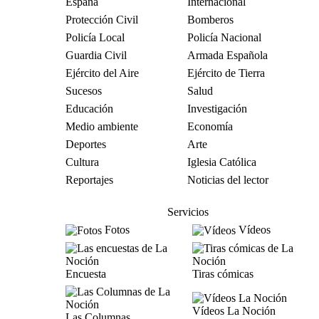
España
Internacional
Protección Civil
Bomberos
Policía Local
Policía Nacional
Guardia Civil
Armada Española
Ejército del Aire
Ejército de Tierra
Sucesos
Salud
Educación
Investigación
Medio ambiente
Economía
Deportes
Arte
Cultura
Iglesia Católica
Reportajes
Noticias del lector
Servicios
Fotos
Vídeos
Encuesta
Tiras cómicas
Vídeos La Noción
Las Columnas