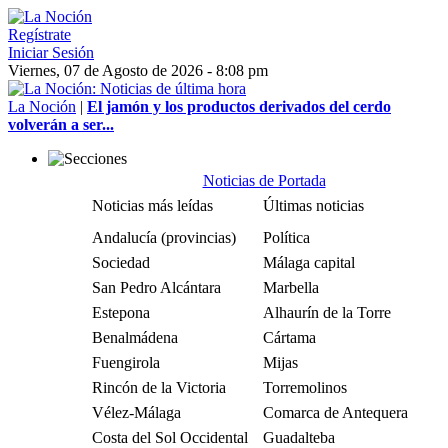
Regístrate
Iniciar Sesión
Viernes, 07 de Agosto de 2026 - 8:08 pm
La Noción
|
El jamón y los productos derivados del cerdo
volverán a ser...
Noticias de Portada
Noticias más leídas
Últimas noticias
Andalucía (provincias)
Política
Sociedad
Málaga capital
San Pedro Alcántara
Marbella
Estepona
Alhaurín de la Torre
Benalmádena
Cártama
Fuengirola
Mijas
Rincón de la Victoria
Torremolinos
Vélez-Málaga
Comarca de Antequera
Costa del Sol Occidental
Guadalteba