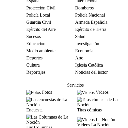
España
Internacional
Protección Civil
Bomberos
Policía Local
Policía Nacional
Guardia Civil
Armada Española
Ejército del Aire
Ejército de Tierra
Sucesos
Salud
Educación
Investigación
Medio ambiente
Economía
Deportes
Arte
Cultura
Iglesia Católica
Reportajes
Noticias del lector
Servicios
Fotos
Vídeos
Encuesta
Tiras cómicas
Vídeos La Noción
Las Columnas