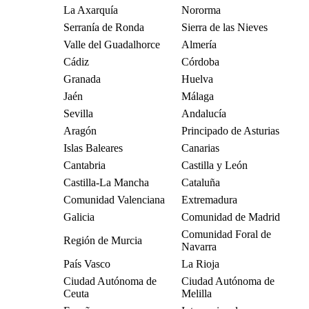
La Axarquía
Nororma
Serranía de Ronda
Sierra de las Nieves
Valle del Guadalhorce
Almería
Cádiz
Córdoba
Granada
Huelva
Jaén
Málaga
Sevilla
Andalucía
Aragón
Principado de Asturias
Islas Baleares
Canarias
Cantabria
Castilla y León
Castilla-La Mancha
Cataluña
Comunidad Valenciana
Extremadura
Galicia
Comunidad de Madrid
Comunidad Foral de
Región de Murcia
Navarra
País Vasco
La Rioja
Ciudad Autónoma de
Ciudad Autónoma de
Ceuta
Melilla