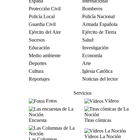
España
Internacional
Protección Civil
Bomberos
Policía Local
Policía Nacional
Guardia Civil
Armada Española
Ejército del Aire
Ejército de Tierra
Sucesos
Salud
Educación
Investigación
Medio ambiente
Economía
Deportes
Arte
Cultura
Iglesia Católica
Reportajes
Noticias del lector
Servicios
Fotos
Vídeos
Encuesta
Tiras cómicas
Vídeos La Noción
Las Columnas