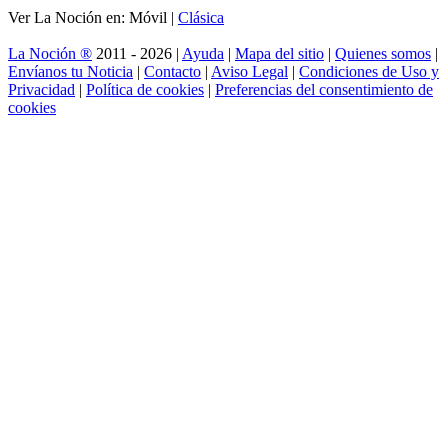
Ver La Noción en: Móvil |
Clásica
La Noción ®
2011 - 2026 |
Ayuda
|
Mapa del sitio
|
Quienes somos
|
Envíanos tu Noticia
|
Contacto
|
Aviso Legal
|
Condiciones de Uso y
Privacidad
|
Política de cookies
|
Preferencias del consentimiento de
cookies