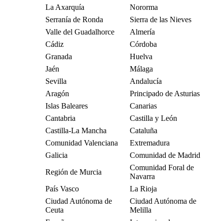
La Axarquía
Nororma
Serranía de Ronda
Sierra de las Nieves
Valle del Guadalhorce
Almería
Cádiz
Córdoba
Granada
Huelva
Jaén
Málaga
Sevilla
Andalucía
Aragón
Principado de Asturias
Islas Baleares
Canarias
Cantabria
Castilla y León
Castilla-La Mancha
Cataluña
Comunidad Valenciana
Extremadura
Galicia
Comunidad de Madrid
Comunidad Foral de
Región de Murcia
Navarra
País Vasco
La Rioja
Ciudad Autónoma de
Ciudad Autónoma de
Ceuta
Melilla