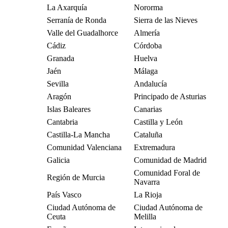
La Axarquía
Nororma
Serranía de Ronda
Sierra de las Nieves
Valle del Guadalhorce
Almería
Cádiz
Córdoba
Granada
Huelva
Jaén
Málaga
Sevilla
Andalucía
Aragón
Principado de Asturias
Islas Baleares
Canarias
Cantabria
Castilla y León
Castilla-La Mancha
Cataluña
Comunidad Valenciana
Extremadura
Galicia
Comunidad de Madrid
Comunidad Foral de
Región de Murcia
Navarra
País Vasco
La Rioja
Ciudad Autónoma de
Ciudad Autónoma de
Ceuta
Melilla