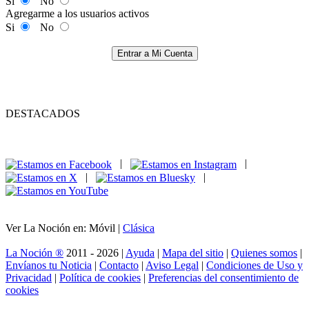
Si
No
Agregarme a los usuarios activos
Si
No
Entrar a Mi Cuenta
DESTACADOS
|
|
|
|
Ver La Noción en: Móvil |
Clásica
La Noción ®
2011 - 2026 |
Ayuda
|
Mapa del sitio
|
Quienes somos
|
Envíanos tu Noticia
|
Contacto
|
Aviso Legal
|
Condiciones de Uso y
Privacidad
|
Política de cookies
|
Preferencias del consentimiento de
cookies