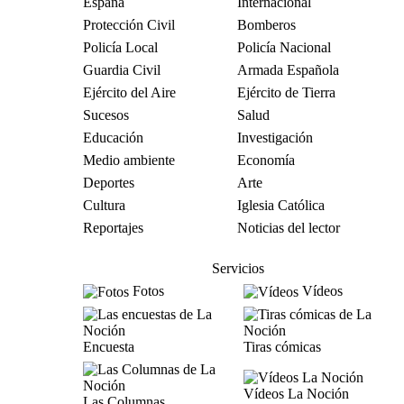
España
Internacional
Protección Civil
Bomberos
Policía Local
Policía Nacional
Guardia Civil
Armada Española
Ejército del Aire
Ejército de Tierra
Sucesos
Salud
Educación
Investigación
Medio ambiente
Economía
Deportes
Arte
Cultura
Iglesia Católica
Reportajes
Noticias del lector
Servicios
Fotos
Vídeos
Encuesta
Tiras cómicas
Vídeos La Noción
Las Columnas