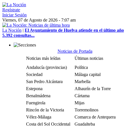
Regístrate
Iniciar Sesión
Viernes, 07 de Agosto de 2026 - 7:07 am
La Noción
|
El Ayuntamiento de Huelva atiende en el último año
5.392 consultas...
Noticias de Portada
Noticias más leídas
Últimas noticias
Andalucía (provincias)
Política
Sociedad
Málaga capital
San Pedro Alcántara
Marbella
Estepona
Alhaurín de la Torre
Benalmádena
Cártama
Fuengirola
Mijas
Rincón de la Victoria
Torremolinos
Vélez-Málaga
Comarca de Antequera
Costa del Sol Occidental
Guadalteba