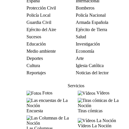
España
Internacional
Protección Civil
Bomberos
Policía Local
Policía Nacional
Guardia Civil
Armada Española
Ejército del Aire
Ejército de Tierra
Sucesos
Salud
Educación
Investigación
Medio ambiente
Economía
Deportes
Arte
Cultura
Iglesia Católica
Reportajes
Noticias del lector
Servicios
Fotos
Vídeos
Encuesta
Tiras cómicas
Vídeos La Noción
Las Columnas