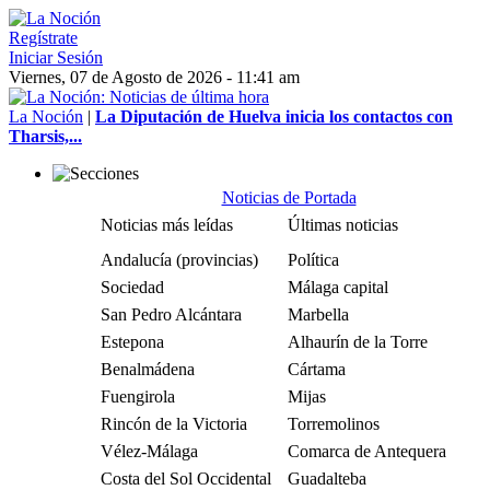
Regístrate
Iniciar Sesión
Viernes, 07 de Agosto de 2026 - 11:41 am
La Noción
|
La Diputación de Huelva inicia los contactos con
Tharsis,...
Noticias de Portada
Noticias más leídas
Últimas noticias
Andalucía (provincias)
Política
Sociedad
Málaga capital
San Pedro Alcántara
Marbella
Estepona
Alhaurín de la Torre
Benalmádena
Cártama
Fuengirola
Mijas
Rincón de la Victoria
Torremolinos
Vélez-Málaga
Comarca de Antequera
Costa del Sol Occidental
Guadalteba