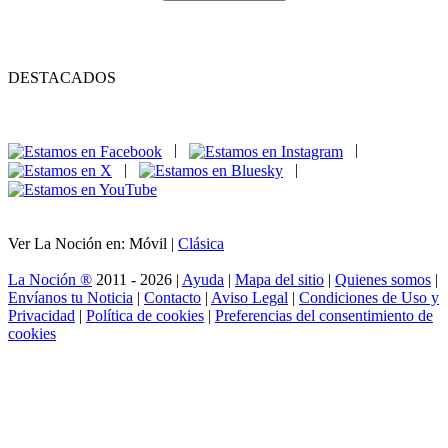
DESTACADOS
|
|
|
|
Ver La Noción en: Móvil |
Clásica
La Noción ®
2011 - 2026 |
Ayuda
|
Mapa del sitio
|
Quienes somos
|
Envíanos tu Noticia
|
Contacto
|
Aviso Legal
|
Condiciones de Uso y
Privacidad
|
Política de cookies
|
Preferencias del consentimiento de
cookies