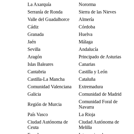
La Axarquía
Nororma
Serranía de Ronda
Sierra de las Nieves
Valle del Guadalhorce
Almería
Cádiz
Córdoba
Granada
Huelva
Jaén
Málaga
Sevilla
Andalucía
Aragón
Principado de Asturias
Islas Baleares
Canarias
Cantabria
Castilla y León
Castilla-La Mancha
Cataluña
Comunidad Valenciana
Extremadura
Galicia
Comunidad de Madrid
Comunidad Foral de
Región de Murcia
Navarra
País Vasco
La Rioja
Ciudad Autónoma de
Ciudad Autónoma de
Ceuta
Melilla