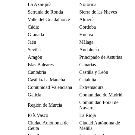
La Axarquía
Nororma
Serranía de Ronda
Sierra de las Nieves
Valle del Guadalhorce
Almería
Cádiz
Córdoba
Granada
Huelva
Jaén
Málaga
Sevilla
Andalucía
Aragón
Principado de Asturias
Islas Baleares
Canarias
Cantabria
Castilla y León
Castilla-La Mancha
Cataluña
Comunidad Valenciana
Extremadura
Galicia
Comunidad de Madrid
Comunidad Foral de
Región de Murcia
Navarra
País Vasco
La Rioja
Ciudad Autónoma de
Ciudad Autónoma de
Ceuta
Melilla