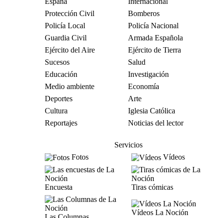
España
Internacional
Protección Civil
Bomberos
Policía Local
Policía Nacional
Guardia Civil
Armada Española
Ejército del Aire
Ejército de Tierra
Sucesos
Salud
Educación
Investigación
Medio ambiente
Economía
Deportes
Arte
Cultura
Iglesia Católica
Reportajes
Noticias del lector
Servicios
Fotos
Vídeos
Encuesta
Tiras cómicas
Vídeos La Noción
Las Columnas