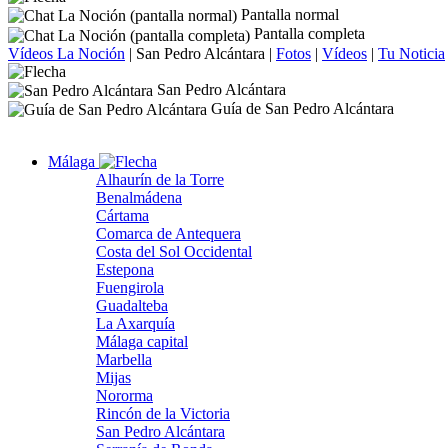
Pantalla normal
Pantalla completa
Vídeos La Noción
|
San Pedro Alcántara
|
Fotos
|
Vídeos
|
Tu Noticia
San Pedro Alcántara
Guía de San Pedro Alcántara
Málaga
Alhaurín de la Torre
Benalmádena
Cártama
Comarca de Antequera
Costa del Sol Occidental
Estepona
Fuengirola
Guadalteba
La Axarquía
Málaga capital
Marbella
Mijas
Nororma
Rincón de la Victoria
San Pedro Alcántara