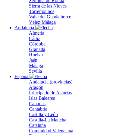
Serranía de Ronda
Sierra de las Nieves
Torremolinos
Valle del Guadalhorce
Vélez-Málaga
Andalucía
Almería
Cádiz
Córdoba
Granada
Huelva
Jaén
Málaga
Sevilla
España
Andalucía (provincias)
Aragón
Principado de Asturias
Islas Baleares
Canarias
Cantabria
Castilla y León
Castilla-La Mancha
Cataluña
Comunidad Valenciana