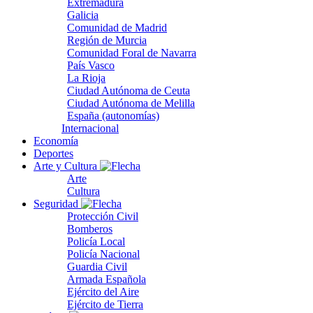
Extremadura
Galicia
Comunidad de Madrid
Región de Murcia
Comunidad Foral de Navarra
País Vasco
La Rioja
Ciudad Autónoma de Ceuta
Ciudad Autónoma de Melilla
España (autonomías)
Internacional
Economía
Deportes
Arte y Cultura
Arte
Cultura
Seguridad
Protección Civil
Bomberos
Policía Local
Policía Nacional
Guardia Civil
Armada Española
Ejército del Aire
Ejército de Tierra