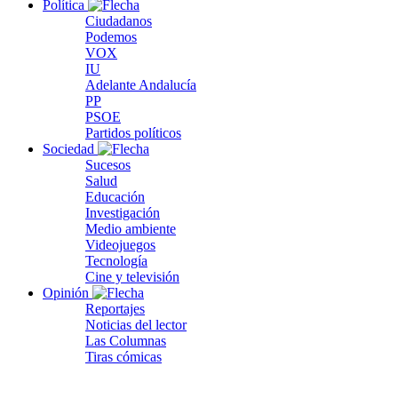
Política
Ciudadanos
Podemos
VOX
IU
Adelante Andalucía
PP
PSOE
Partidos políticos
Sociedad
Sucesos
Salud
Educación
Investigación
Medio ambiente
Videojuegos
Tecnología
Cine y televisión
Opinión
Reportajes
Noticias del lector
Las Columnas
Tiras cómicas