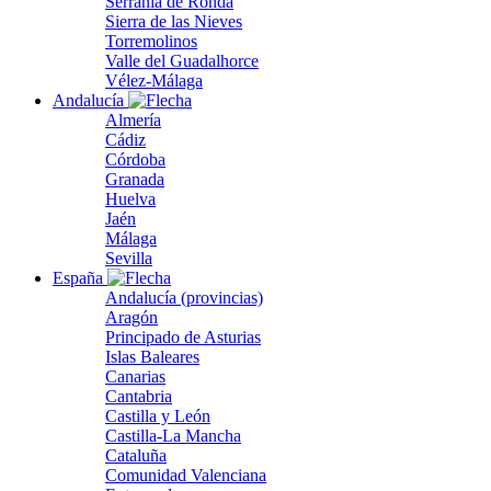
Serranía de Ronda
Sierra de las Nieves
Torremolinos
Valle del Guadalhorce
Vélez-Málaga
Andalucía
Almería
Cádiz
Córdoba
Granada
Huelva
Jaén
Málaga
Sevilla
España
Andalucía (provincias)
Aragón
Principado de Asturias
Islas Baleares
Canarias
Cantabria
Castilla y León
Castilla-La Mancha
Cataluña
Comunidad Valenciana