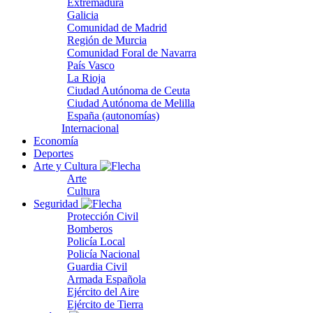
Extremadura
Galicia
Comunidad de Madrid
Región de Murcia
Comunidad Foral de Navarra
País Vasco
La Rioja
Ciudad Autónoma de Ceuta
Ciudad Autónoma de Melilla
España (autonomías)
Internacional
Economía
Deportes
Arte y Cultura
Arte
Cultura
Seguridad
Protección Civil
Bomberos
Policía Local
Policía Nacional
Guardia Civil
Armada Española
Ejército del Aire
Ejército de Tierra