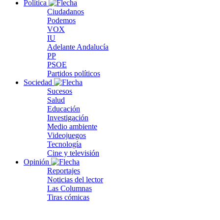
Política
Ciudadanos
Podemos
VOX
IU
Adelante Andalucía
PP
PSOE
Partidos políticos
Sociedad
Sucesos
Salud
Educación
Investigación
Medio ambiente
Videojuegos
Tecnología
Cine y televisión
Opinión
Reportajes
Noticias del lector
Las Columnas
Tiras cómicas