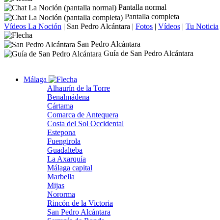
Pantalla normal
Pantalla completa
Vídeos La Noción
|
San Pedro Alcántara
|
Fotos
|
Vídeos
|
Tu Noticia
San Pedro Alcántara
Guía de San Pedro Alcántara
Málaga
Alhaurín de la Torre
Benalmádena
Cártama
Comarca de Antequera
Costa del Sol Occidental
Estepona
Fuengirola
Guadalteba
La Axarquía
Málaga capital
Marbella
Mijas
Nororma
Rincón de la Victoria
San Pedro Alcántara