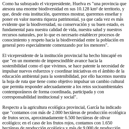
Como ha subrayado el vicepresidente, Huelva es "una provincia que
atesora una enorme biodiversidad en sus 10.128 km² de territorio, y
que, desde esta institución, queremos mostrar, queremos enseñar y
poner en valor nuestra riqueza patrimonial, ya que cada vez es más
evidente que la biodiversidad, su conservación y su buen estado, es
fundamental para nuestra calidad de vida, nuestra salud y nuestros
recursos naturales, por lo que es necesario establecer procesos de
conocimiento y respeto hacia la biodiversidad entre la población en
general pero especialmente comenzando por los menores".
El vicepresidente de la institución provincial ha hecho hincapié en
que "en un momento de imprescindible avance hacia la
sostenibilidad como el que vivimos, se hace patente la necesidad de
impulsar nuevos esfuerzos y coordinar iniciativas en el ámbito de la
educación ambiental para la sostenibilidad, por ello hacemos nuestra
la hoja de ruta que tiene como objetivo impulsar un cambio cultural
que permita responder adecuadamente a los retos socioambientales
contemporáneos de forma coordinada, participada y con
corresponsabilidad institucional y social".
Respecto a la agricultura ecológica provincial, García ha indicado
que "contamos con más de 2.000 hectáreas de producción ecológica
de frutos secos, aproximadamente 6.500 hectáreas de olivar
ecológico; en el caso de los frutos rojos, contamos con 1.650
hectáreas de producción ecológica y más de 9.000 de producción