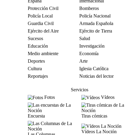
España
Internacional
Protección Civil
Bomberos
Policía Local
Policía Nacional
Guardia Civil
Armada Española
Ejército del Aire
Ejército de Tierra
Sucesos
Salud
Educación
Investigación
Medio ambiente
Economía
Deportes
Arte
Cultura
Iglesia Católica
Reportajes
Noticias del lector
Servicios
Fotos
Vídeos
Encuesta
Tiras cómicas
Vídeos La Noción
Las Columnas