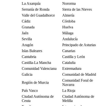
La Axarquía
Nororma
Serranía de Ronda
Sierra de las Nieves
Valle del Guadalhorce
Almería
Cádiz
Córdoba
Granada
Huelva
Jaén
Málaga
Sevilla
Andalucía
Aragón
Principado de Asturias
Islas Baleares
Canarias
Cantabria
Castilla y León
Castilla-La Mancha
Cataluña
Comunidad Valenciana
Extremadura
Galicia
Comunidad de Madrid
Comunidad Foral de
Región de Murcia
Navarra
País Vasco
La Rioja
Ciudad Autónoma de
Ciudad Autónoma de
Ceuta
Melilla