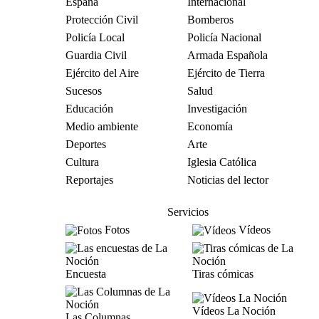
España
Internacional
Protección Civil
Bomberos
Policía Local
Policía Nacional
Guardia Civil
Armada Española
Ejército del Aire
Ejército de Tierra
Sucesos
Salud
Educación
Investigación
Medio ambiente
Economía
Deportes
Arte
Cultura
Iglesia Católica
Reportajes
Noticias del lector
Servicios
Fotos
Vídeos
Encuesta
Tiras cómicas
Vídeos La Noción
Las Columnas