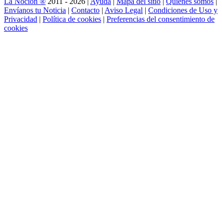
La Noción ®
2011 - 2026 |
Ayuda
|
Mapa del sitio
|
Quienes somos
|
Envíanos tu Noticia
|
Contacto
|
Aviso Legal
|
Condiciones de Uso y
Privacidad
|
Política de cookies
|
Preferencias del consentimiento de
cookies