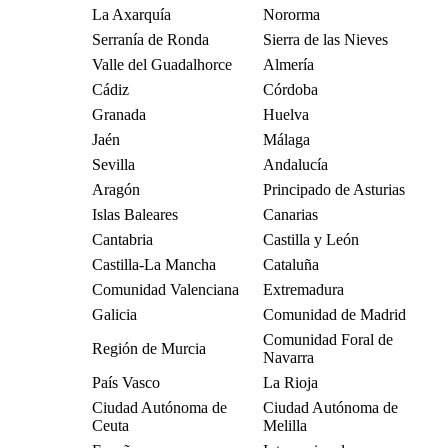
La Axarquía
Nororma
Serranía de Ronda
Sierra de las Nieves
Valle del Guadalhorce
Almería
Cádiz
Córdoba
Granada
Huelva
Jaén
Málaga
Sevilla
Andalucía
Aragón
Principado de Asturias
Islas Baleares
Canarias
Cantabria
Castilla y León
Castilla-La Mancha
Cataluña
Comunidad Valenciana
Extremadura
Galicia
Comunidad de Madrid
Comunidad Foral de
Región de Murcia
Navarra
País Vasco
La Rioja
Ciudad Autónoma de
Ciudad Autónoma de
Ceuta
Melilla