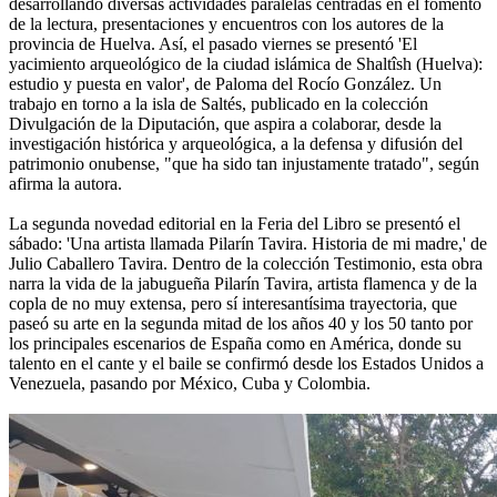
desarrollando diversas actividades paralelas centradas en el fomento
de la lectura, presentaciones y encuentros con los autores de la
provincia de Huelva. Así, el pasado viernes se presentó 'El
yacimiento arqueológico de la ciudad islámica de Shaltîsh (Huelva):
estudio y puesta en valor', de Paloma del Rocío González. Un
trabajo en torno a la isla de Saltés, publicado en la colección
Divulgación de la Diputación, que aspira a colaborar, desde la
investigación histórica y arqueológica, a la defensa y difusión del
patrimonio onubense, "que ha sido tan injustamente tratado", según
afirma la autora.
La segunda novedad editorial en la Feria del Libro se presentó el
sábado: 'Una artista llamada Pilarín Tavira. Historia de mi madre,' de
Julio Caballero Tavira. Dentro de la colección Testimonio, esta obra
narra la vida de la jabugueña Pilarín Tavira, artista flamenca y de la
copla de no muy extensa, pero sí interesantísima trayectoria, que
paseó su arte en la segunda mitad de los años 40 y los 50 tanto por
los principales escenarios de España como en América, donde su
talento en el cante y el baile se confirmó desde los Estados Unidos a
Venezuela, pasando por México, Cuba y Colombia.