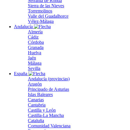
Serranía de Ronda
Sierra de las Nieves
Torremolinos
Valle del Guadalhorce
Vélez-Málaga
Andalucía
Almería
Cádiz
Córdoba
Granada
Huelva
Jaén
Málaga
Sevilla
España
Andalucía (provincias)
Aragón
Principado de Asturias
Islas Baleares
Canarias
Cantabria
Castilla y León
Castilla-La Mancha
Cataluña
Comunidad Valenciana