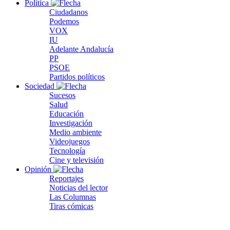
Política
Ciudadanos
Podemos
VOX
IU
Adelante Andalucía
PP
PSOE
Partidos políticos
Sociedad
Sucesos
Salud
Educación
Investigación
Medio ambiente
Videojuegos
Tecnología
Cine y televisión
Opinión
Reportajes
Noticias del lector
Las Columnas
Tiras cómicas