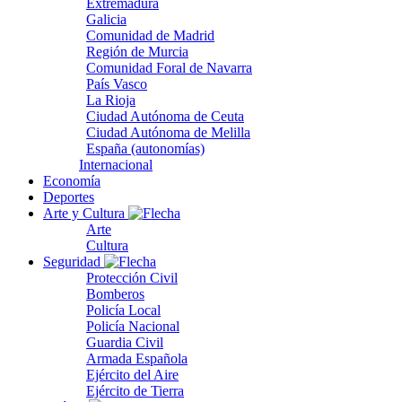
Extremadura
Galicia
Comunidad de Madrid
Región de Murcia
Comunidad Foral de Navarra
País Vasco
La Rioja
Ciudad Autónoma de Ceuta
Ciudad Autónoma de Melilla
España (autonomías)
Internacional
Economía
Deportes
Arte y Cultura
Arte
Cultura
Seguridad
Protección Civil
Bomberos
Policía Local
Policía Nacional
Guardia Civil
Armada Española
Ejército del Aire
Ejército de Tierra