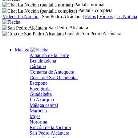
Pantalla normal
Pantalla completa
Vídeos La Noción
|
San Pedro Alcántara
|
Fotos
|
Vídeos
|
Tu Noticia
San Pedro Alcántara
Guía de San Pedro Alcántara
Málaga
Alhaurín de la Torre
Benalmádena
Cártama
Comarca de Antequera
Costa del Sol Occidental
Estepona
Fuengirola
Guadalteba
La Axarquía
Málaga capital
Marbella
Mijas
Nororma
Rincón de la Victoria
San Pedro Alcántara