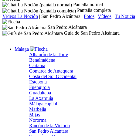
Pantalla normal
Pantalla completa
Vídeos La Noción
|
San Pedro Alcántara
|
Fotos
|
Vídeos
|
Tu Noticia
San Pedro Alcántara
Guía de San Pedro Alcántara
Málaga
Alhaurín de la Torre
Benalmádena
Cártama
Comarca de Antequera
Costa del Sol Occidental
Estepona
Fuengirola
Guadalteba
La Axarquía
Málaga capital
Marbella
Mijas
Nororma
Rincón de la Victoria
San Pedro Alcántara