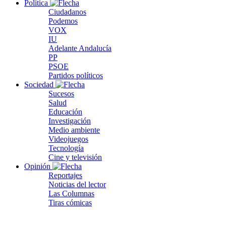
Política
Ciudadanos
Podemos
VOX
IU
Adelante Andalucía
PP
PSOE
Partidos políticos
Sociedad
Sucesos
Salud
Educación
Investigación
Medio ambiente
Videojuegos
Tecnología
Cine y televisión
Opinión
Reportajes
Noticias del lector
Las Columnas
Tiras cómicas