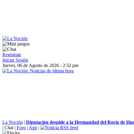
Regístrate
Iniciar Sesión
Jueves, 06 de Agosto de 2026 - 2:32 pm
La Noción
|
Diputación despide a la Hermandad del Rocío de Huel
|
Chat
|
Foro
|
App
|