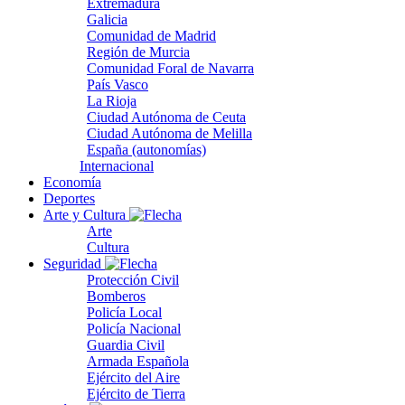
Extremadura
Galicia
Comunidad de Madrid
Región de Murcia
Comunidad Foral de Navarra
País Vasco
La Rioja
Ciudad Autónoma de Ceuta
Ciudad Autónoma de Melilla
España (autonomías)
Internacional
Economía
Deportes
Arte y Cultura
Arte
Cultura
Seguridad
Protección Civil
Bomberos
Policía Local
Policía Nacional
Guardia Civil
Armada Española
Ejército del Aire
Ejército de Tierra