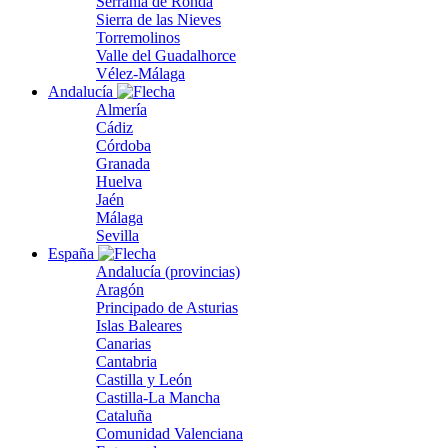
Serranía de Ronda
Sierra de las Nieves
Torremolinos
Valle del Guadalhorce
Vélez-Málaga
Andalucía
Almería
Cádiz
Córdoba
Granada
Huelva
Jaén
Málaga
Sevilla
España
Andalucía (provincias)
Aragón
Principado de Asturias
Islas Baleares
Canarias
Cantabria
Castilla y León
Castilla-La Mancha
Cataluña
Comunidad Valenciana