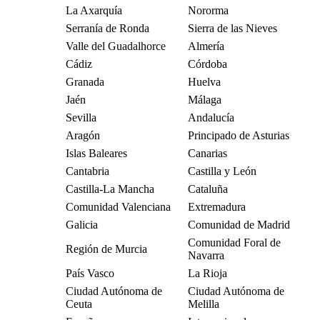
La Axarquía
Nororma
Serranía de Ronda
Sierra de las Nieves
Valle del Guadalhorce
Almería
Cádiz
Córdoba
Granada
Huelva
Jaén
Málaga
Sevilla
Andalucía
Aragón
Principado de Asturias
Islas Baleares
Canarias
Cantabria
Castilla y León
Castilla-La Mancha
Cataluña
Comunidad Valenciana
Extremadura
Galicia
Comunidad de Madrid
Comunidad Foral de
Región de Murcia
Navarra
País Vasco
La Rioja
Ciudad Autónoma de
Ciudad Autónoma de
Ceuta
Melilla