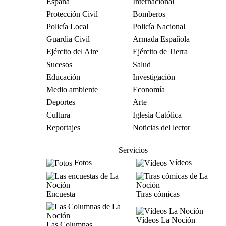
España
Internacional
Protección Civil
Bomberos
Policía Local
Policía Nacional
Guardia Civil
Armada Española
Ejército del Aire
Ejército de Tierra
Sucesos
Salud
Educación
Investigación
Medio ambiente
Economía
Deportes
Arte
Cultura
Iglesia Católica
Reportajes
Noticias del lector
Servicios
Fotos
Vídeos
Encuesta
Tiras cómicas
Vídeos La Noción
Las Columnas