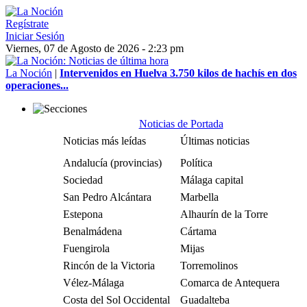
Regístrate
Iniciar Sesión
Viernes, 07 de Agosto de 2026 - 2:23 pm
La Noción
|
Intervenidos en Huelva 3.750 kilos de hachís en dos
operaciones...
Noticias de Portada
Noticias más leídas
Últimas noticias
Andalucía (provincias)
Política
Sociedad
Málaga capital
San Pedro Alcántara
Marbella
Estepona
Alhaurín de la Torre
Benalmádena
Cártama
Fuengirola
Mijas
Rincón de la Victoria
Torremolinos
Vélez-Málaga
Comarca de Antequera
Costa del Sol Occidental
Guadalteba