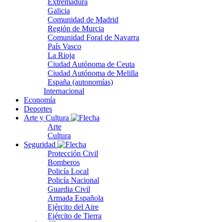
Extremadura
Galicia
Comunidad de Madrid
Región de Murcia
Comunidad Foral de Navarra
País Vasco
La Rioja
Ciudad Autónoma de Ceuta
Ciudad Autónoma de Melilla
España (autonomías)
Internacional
Economía
Deportes
Arte y Cultura
Arte
Cultura
Seguridad
Protección Civil
Bomberos
Policía Local
Policía Nacional
Guardia Civil
Armada Española
Ejército del Aire
Ejército de Tierra