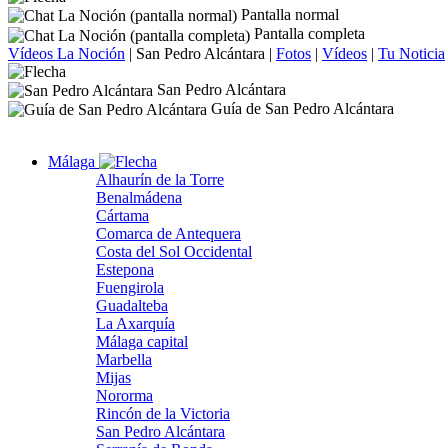
Pantalla normal
Pantalla completa
Vídeos La Noción
|
San Pedro Alcántara
|
Fotos
|
Vídeos
|
Tu Noticia
San Pedro Alcántara
Guía de San Pedro Alcántara
Málaga
Alhaurín de la Torre
Benalmádena
Cártama
Comarca de Antequera
Costa del Sol Occidental
Estepona
Fuengirola
Guadalteba
La Axarquía
Málaga capital
Marbella
Mijas
Nororma
Rincón de la Victoria
San Pedro Alcántara