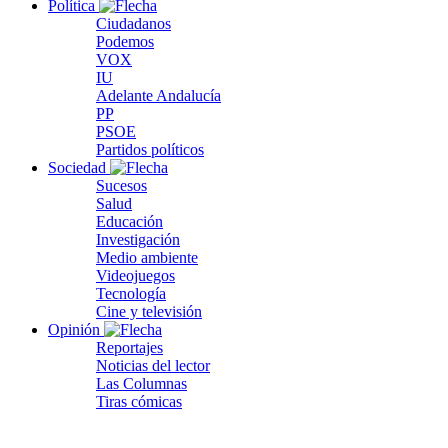
Política
Ciudadanos
Podemos
VOX
IU
Adelante Andalucía
PP
PSOE
Partidos políticos
Sociedad
Sucesos
Salud
Educación
Investigación
Medio ambiente
Videojuegos
Tecnología
Cine y televisión
Opinión
Reportajes
Noticias del lector
Las Columnas
Tiras cómicas