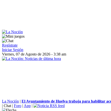
Regístrate
Iniciar Sesión
Viernes, 07 de Agosto de 2026 - 3:38 am
La Noción
|
El Ayuntamiento de Huelva trabaja para habilitar acce
|
Chat
|
Foro
|
App
|