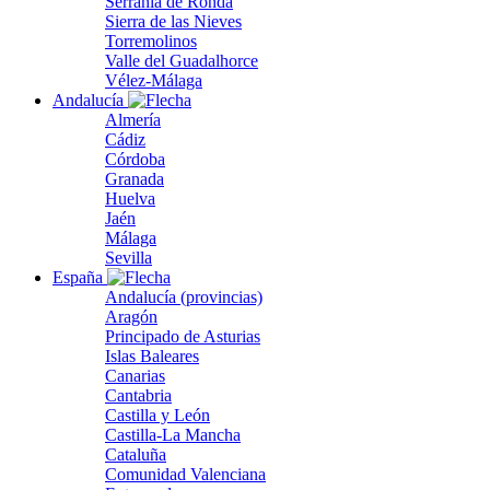
Serranía de Ronda
Sierra de las Nieves
Torremolinos
Valle del Guadalhorce
Vélez-Málaga
Andalucía
Almería
Cádiz
Córdoba
Granada
Huelva
Jaén
Málaga
Sevilla
España
Andalucía (provincias)
Aragón
Principado de Asturias
Islas Baleares
Canarias
Cantabria
Castilla y León
Castilla-La Mancha
Cataluña
Comunidad Valenciana