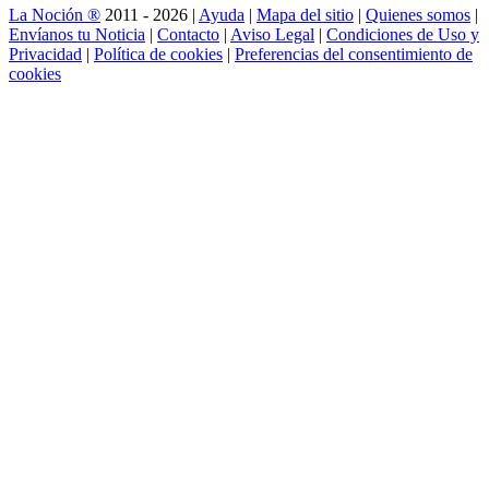
La Noción ®
2011 - 2026 |
Ayuda
|
Mapa del sitio
|
Quienes somos
|
Envíanos tu Noticia
|
Contacto
|
Aviso Legal
|
Condiciones de Uso y
Privacidad
|
Política de cookies
|
Preferencias del consentimiento de
cookies