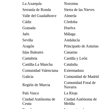
La Axarquía
Nororma
Serranía de Ronda
Sierra de las Nieves
Valle del Guadalhorce
Almería
Cádiz
Córdoba
Granada
Huelva
Jaén
Málaga
Sevilla
Andalucía
Aragón
Principado de Asturias
Islas Baleares
Canarias
Cantabria
Castilla y León
Castilla-La Mancha
Cataluña
Comunidad Valenciana
Extremadura
Galicia
Comunidad de Madrid
Comunidad Foral de
Región de Murcia
Navarra
País Vasco
La Rioja
Ciudad Autónoma de
Ciudad Autónoma de
Ceuta
Melilla