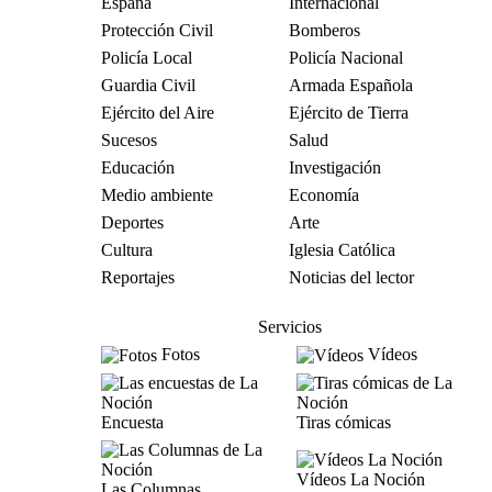
España
Internacional
Protección Civil
Bomberos
Policía Local
Policía Nacional
Guardia Civil
Armada Española
Ejército del Aire
Ejército de Tierra
Sucesos
Salud
Educación
Investigación
Medio ambiente
Economía
Deportes
Arte
Cultura
Iglesia Católica
Reportajes
Noticias del lector
Servicios
Fotos
Vídeos
Encuesta
Tiras cómicas
Vídeos La Noción
Las Columnas