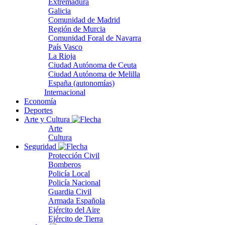
Extremadura
Galicia
Comunidad de Madrid
Región de Murcia
Comunidad Foral de Navarra
País Vasco
La Rioja
Ciudad Autónoma de Ceuta
Ciudad Autónoma de Melilla
España (autonomías)
Internacional
Economía
Deportes
Arte y Cultura
Arte
Cultura
Seguridad
Protección Civil
Bomberos
Policía Local
Policía Nacional
Guardia Civil
Armada Española
Ejército del Aire
Ejército de Tierra