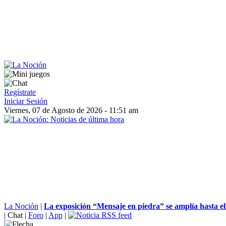
Regístrate
Iniciar Sesión
Viernes, 07 de Agosto de 2026 - 11:51 am
La Noción
|
La exposición “Mensaje en piedra” se amplía hasta el 
|
Chat
|
Foro
|
App
|