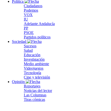
Política
Ciudadanos
Podemos
VOX
IU
Adelante Andalucía
PP
PSOE
Partidos políticos
Sociedad
Sucesos
Salud
Educación
Investigación
Medio ambiente
Videojuegos
Tecnología
Cine y televisión
Opinión
Reportajes
Noticias del lector
Las Columnas
Tiras cómicas