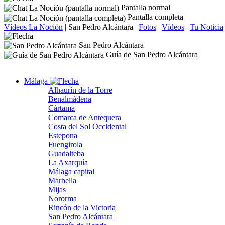
Pantalla normal
Pantalla completa
Vídeos La Noción
|
San Pedro Alcántara
|
Fotos
|
Vídeos
|
Tu Noticia
San Pedro Alcántara
Guía de San Pedro Alcántara
Málaga
Alhaurín de la Torre
Benalmádena
Cártama
Comarca de Antequera
Costa del Sol Occidental
Estepona
Fuengirola
Guadalteba
La Axarquía
Málaga capital
Marbella
Mijas
Nororma
Rincón de la Victoria
San Pedro Alcántara