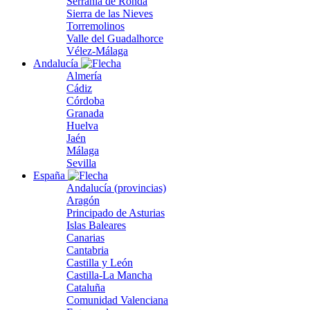
Serranía de Ronda
Sierra de las Nieves
Torremolinos
Valle del Guadalhorce
Vélez-Málaga
Andalucía
Almería
Cádiz
Córdoba
Granada
Huelva
Jaén
Málaga
Sevilla
España
Andalucía (provincias)
Aragón
Principado de Asturias
Islas Baleares
Canarias
Cantabria
Castilla y León
Castilla-La Mancha
Cataluña
Comunidad Valenciana