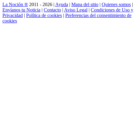
La Noción ®
2011 - 2026 |
Ayuda
|
Mapa del sitio
|
Quienes somos
|
Envíanos tu Noticia
|
Contacto
|
Aviso Legal
|
Condiciones de Uso y
Privacidad
|
Política de cookies
|
Preferencias del consentimiento de
cookies