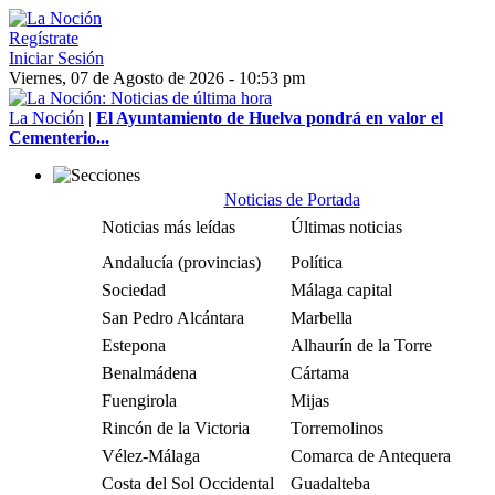
Regístrate
Iniciar Sesión
Viernes, 07 de Agosto de 2026 - 10:53 pm
La Noción
|
El Ayuntamiento de Huelva pondrá en valor el
Cementerio...
Noticias de Portada
Noticias más leídas
Últimas noticias
Andalucía (provincias)
Política
Sociedad
Málaga capital
San Pedro Alcántara
Marbella
Estepona
Alhaurín de la Torre
Benalmádena
Cártama
Fuengirola
Mijas
Rincón de la Victoria
Torremolinos
Vélez-Málaga
Comarca de Antequera
Costa del Sol Occidental
Guadalteba