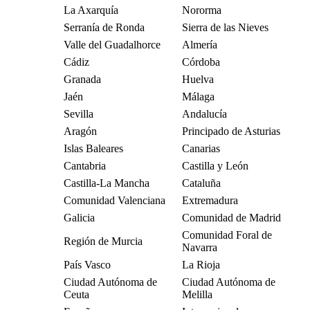
La Axarquía
Nororma
Serranía de Ronda
Sierra de las Nieves
Valle del Guadalhorce
Almería
Cádiz
Córdoba
Granada
Huelva
Jaén
Málaga
Sevilla
Andalucía
Aragón
Principado de Asturias
Islas Baleares
Canarias
Cantabria
Castilla y León
Castilla-La Mancha
Cataluña
Comunidad Valenciana
Extremadura
Galicia
Comunidad de Madrid
Comunidad Foral de
Región de Murcia
Navarra
País Vasco
La Rioja
Ciudad Autónoma de
Ciudad Autónoma de
Ceuta
Melilla