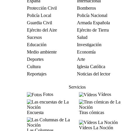
España
Internacional
Protección Civil
Bomberos
Policía Local
Policía Nacional
Guardia Civil
Armada Española
Ejército del Aire
Ejército de Tierra
Sucesos
Salud
Educación
Investigación
Medio ambiente
Economía
Deportes
Arte
Cultura
Iglesia Católica
Reportajes
Noticias del lector
Servicios
Fotos
Vídeos
Encuesta
Tiras cómicas
Vídeos La Noción
Las Columnas