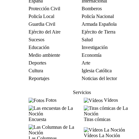
España
Internacional
Protección Civil
Bomberos
Policía Local
Policía Nacional
Guardia Civil
Armada Española
Ejército del Aire
Ejército de Tierra
Sucesos
Salud
Educación
Investigación
Medio ambiente
Economía
Deportes
Arte
Cultura
Iglesia Católica
Reportajes
Noticias del lector
Servicios
Fotos
Vídeos
Encuesta
Tiras cómicas
Vídeos La Noción
Las Columnas