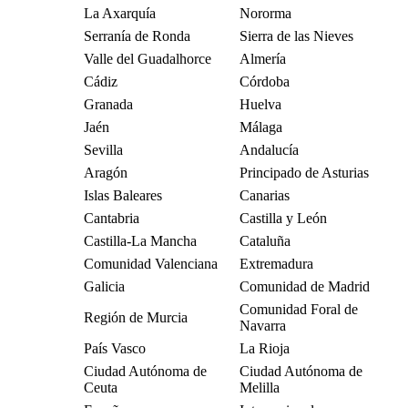
La Axarquía
Nororma
Serranía de Ronda
Sierra de las Nieves
Valle del Guadalhorce
Almería
Cádiz
Córdoba
Granada
Huelva
Jaén
Málaga
Sevilla
Andalucía
Aragón
Principado de Asturias
Islas Baleares
Canarias
Cantabria
Castilla y León
Castilla-La Mancha
Cataluña
Comunidad Valenciana
Extremadura
Galicia
Comunidad de Madrid
Comunidad Foral de
Región de Murcia
Navarra
País Vasco
La Rioja
Ciudad Autónoma de
Ciudad Autónoma de
Ceuta
Melilla