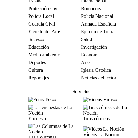
España
Internacional
Protección Civil
Bomberos
Policía Local
Policía Nacional
Guardia Civil
Armada Española
Ejército del Aire
Ejército de Tierra
Sucesos
Salud
Educación
Investigación
Medio ambiente
Economía
Deportes
Arte
Cultura
Iglesia Católica
Reportajes
Noticias del lector
Servicios
Fotos
Vídeos
Encuesta
Tiras cómicas
Vídeos La Noción
Las Columnas