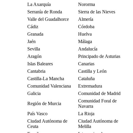
La Axarquía
Nororma
Serranía de Ronda
Sierra de las Nieves
Valle del Guadalhorce
Almería
Cádiz
Córdoba
Granada
Huelva
Jaén
Málaga
Sevilla
Andalucía
Aragón
Principado de Asturias
Islas Baleares
Canarias
Cantabria
Castilla y León
Castilla-La Mancha
Cataluña
Comunidad Valenciana
Extremadura
Galicia
Comunidad de Madrid
Comunidad Foral de
Región de Murcia
Navarra
País Vasco
La Rioja
Ciudad Autónoma de
Ciudad Autónoma de
Ceuta
Melilla