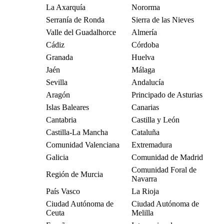
La Axarquía
Nororma
Serranía de Ronda
Sierra de las Nieves
Valle del Guadalhorce
Almería
Cádiz
Córdoba
Granada
Huelva
Jaén
Málaga
Sevilla
Andalucía
Aragón
Principado de Asturias
Islas Baleares
Canarias
Cantabria
Castilla y León
Castilla-La Mancha
Cataluña
Comunidad Valenciana
Extremadura
Galicia
Comunidad de Madrid
Comunidad Foral de
Región de Murcia
Navarra
País Vasco
La Rioja
Ciudad Autónoma de
Ciudad Autónoma de
Ceuta
Melilla