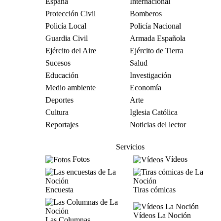
España
Internacional
Protección Civil
Bomberos
Policía Local
Policía Nacional
Guardia Civil
Armada Española
Ejército del Aire
Ejército de Tierra
Sucesos
Salud
Educación
Investigación
Medio ambiente
Economía
Deportes
Arte
Cultura
Iglesia Católica
Reportajes
Noticias del lector
Servicios
Fotos
Vídeos
Encuesta
Tiras cómicas
Vídeos La Noción
Las Columnas