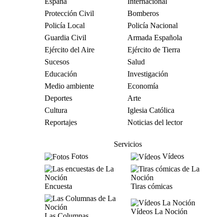
España
Internacional
Protección Civil
Bomberos
Policía Local
Policía Nacional
Guardia Civil
Armada Española
Ejército del Aire
Ejército de Tierra
Sucesos
Salud
Educación
Investigación
Medio ambiente
Economía
Deportes
Arte
Cultura
Iglesia Católica
Reportajes
Noticias del lector
Servicios
Fotos
Vídeos
Encuesta
Tiras cómicas
Vídeos La Noción
Las Columnas