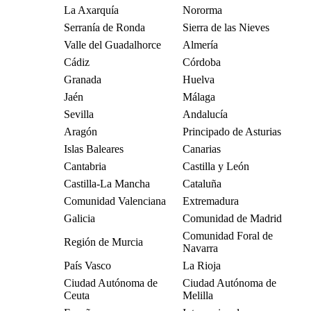
La Axarquía
Nororma
Serranía de Ronda
Sierra de las Nieves
Valle del Guadalhorce
Almería
Cádiz
Córdoba
Granada
Huelva
Jaén
Málaga
Sevilla
Andalucía
Aragón
Principado de Asturias
Islas Baleares
Canarias
Cantabria
Castilla y León
Castilla-La Mancha
Cataluña
Comunidad Valenciana
Extremadura
Galicia
Comunidad de Madrid
Comunidad Foral de
Región de Murcia
Navarra
País Vasco
La Rioja
Ciudad Autónoma de
Ciudad Autónoma de
Ceuta
Melilla