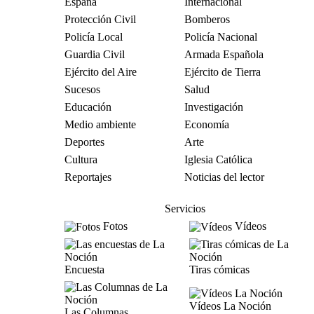
España
Internacional
Protección Civil
Bomberos
Policía Local
Policía Nacional
Guardia Civil
Armada Española
Ejército del Aire
Ejército de Tierra
Sucesos
Salud
Educación
Investigación
Medio ambiente
Economía
Deportes
Arte
Cultura
Iglesia Católica
Reportajes
Noticias del lector
Servicios
Fotos
Vídeos
Encuesta
Tiras cómicas
Vídeos La Noción
Las Columnas