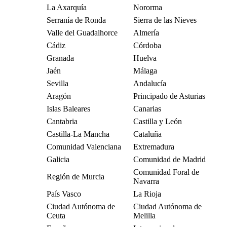
La Axarquía
Nororma
Serranía de Ronda
Sierra de las Nieves
Valle del Guadalhorce
Almería
Cádiz
Córdoba
Granada
Huelva
Jaén
Málaga
Sevilla
Andalucía
Aragón
Principado de Asturias
Islas Baleares
Canarias
Cantabria
Castilla y León
Castilla-La Mancha
Cataluña
Comunidad Valenciana
Extremadura
Galicia
Comunidad de Madrid
Comunidad Foral de
Región de Murcia
Navarra
País Vasco
La Rioja
Ciudad Autónoma de
Ciudad Autónoma de
Ceuta
Melilla