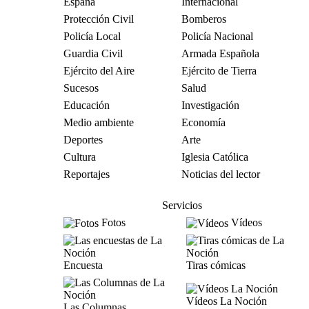
España
Internacional
Protección Civil
Bomberos
Policía Local
Policía Nacional
Guardia Civil
Armada Española
Ejército del Aire
Ejército de Tierra
Sucesos
Salud
Educación
Investigación
Medio ambiente
Economía
Deportes
Arte
Cultura
Iglesia Católica
Reportajes
Noticias del lector
Servicios
Fotos
Vídeos
Encuesta
Tiras cómicas
Vídeos La Noción
Las Columnas