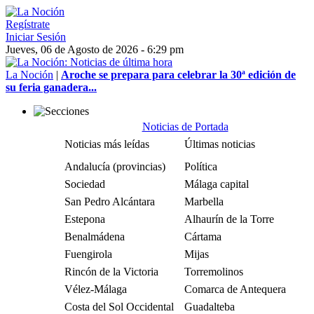
Regístrate
Iniciar Sesión
Jueves, 06 de Agosto de 2026 - 6:29 pm
La Noción
|
Aroche se prepara para celebrar la 30ª edición de
su feria ganadera...
Noticias de Portada
Noticias más leídas
Últimas noticias
Andalucía (provincias)
Política
Sociedad
Málaga capital
San Pedro Alcántara
Marbella
Estepona
Alhaurín de la Torre
Benalmádena
Cártama
Fuengirola
Mijas
Rincón de la Victoria
Torremolinos
Vélez-Málaga
Comarca de Antequera
Costa del Sol Occidental
Guadalteba