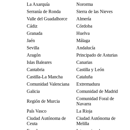
La Axarquía
Nororma
Serranía de Ronda
Sierra de las Nieves
Valle del Guadalhorce
Almería
Cádiz
Córdoba
Granada
Huelva
Jaén
Málaga
Sevilla
Andalucía
Aragón
Principado de Asturias
Islas Baleares
Canarias
Cantabria
Castilla y León
Castilla-La Mancha
Cataluña
Comunidad Valenciana
Extremadura
Galicia
Comunidad de Madrid
Comunidad Foral de
Región de Murcia
Navarra
País Vasco
La Rioja
Ciudad Autónoma de
Ciudad Autónoma de
Ceuta
Melilla