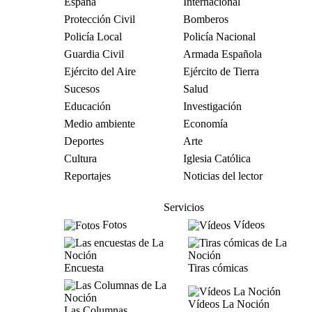
España
Internacional
Protección Civil
Bomberos
Policía Local
Policía Nacional
Guardia Civil
Armada Española
Ejército del Aire
Ejército de Tierra
Sucesos
Salud
Educación
Investigación
Medio ambiente
Economía
Deportes
Arte
Cultura
Iglesia Católica
Reportajes
Noticias del lector
Servicios
Fotos
Vídeos
Encuesta
Tiras cómicas
Vídeos La Noción
Las Columnas