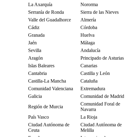
La Axarquía
Nororma
Serranía de Ronda
Sierra de las Nieves
Valle del Guadalhorce
Almería
Cádiz
Córdoba
Granada
Huelva
Jaén
Málaga
Sevilla
Andalucía
Aragón
Principado de Asturias
Islas Baleares
Canarias
Cantabria
Castilla y León
Castilla-La Mancha
Cataluña
Comunidad Valenciana
Extremadura
Galicia
Comunidad de Madrid
Comunidad Foral de
Región de Murcia
Navarra
País Vasco
La Rioja
Ciudad Autónoma de
Ciudad Autónoma de
Ceuta
Melilla