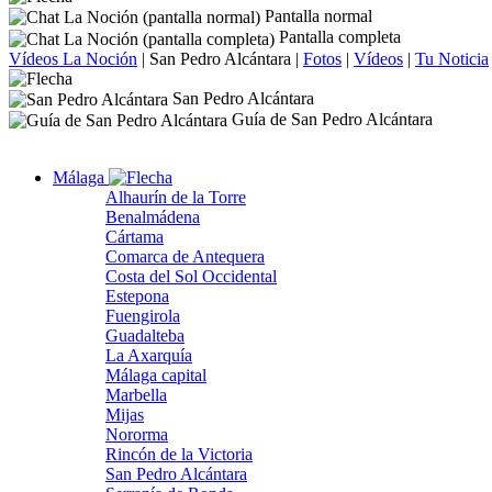
Pantalla normal
Pantalla completa
Vídeos La Noción
|
San Pedro Alcántara
|
Fotos
|
Vídeos
|
Tu Noticia
San Pedro Alcántara
Guía de San Pedro Alcántara
Málaga
Alhaurín de la Torre
Benalmádena
Cártama
Comarca de Antequera
Costa del Sol Occidental
Estepona
Fuengirola
Guadalteba
La Axarquía
Málaga capital
Marbella
Mijas
Nororma
Rincón de la Victoria
San Pedro Alcántara