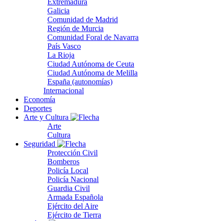
Extremadura
Galicia
Comunidad de Madrid
Región de Murcia
Comunidad Foral de Navarra
País Vasco
La Rioja
Ciudad Autónoma de Ceuta
Ciudad Autónoma de Melilla
España (autonomías)
Internacional
Economía
Deportes
Arte y Cultura
Arte
Cultura
Seguridad
Protección Civil
Bomberos
Policía Local
Policía Nacional
Guardia Civil
Armada Española
Ejército del Aire
Ejército de Tierra