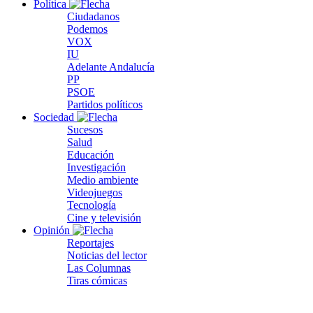
Política
Ciudadanos
Podemos
VOX
IU
Adelante Andalucía
PP
PSOE
Partidos políticos
Sociedad
Sucesos
Salud
Educación
Investigación
Medio ambiente
Videojuegos
Tecnología
Cine y televisión
Opinión
Reportajes
Noticias del lector
Las Columnas
Tiras cómicas