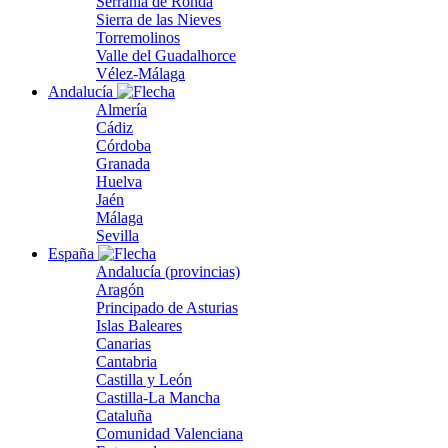
Serranía de Ronda
Sierra de las Nieves
Torremolinos
Valle del Guadalhorce
Vélez-Málaga
Andalucía
Almería
Cádiz
Córdoba
Granada
Huelva
Jaén
Málaga
Sevilla
España
Andalucía (provincias)
Aragón
Principado de Asturias
Islas Baleares
Canarias
Cantabria
Castilla y León
Castilla-La Mancha
Cataluña
Comunidad Valenciana