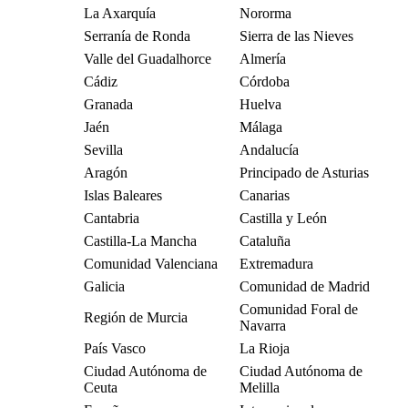
La Axarquía
Nororma
Serranía de Ronda
Sierra de las Nieves
Valle del Guadalhorce
Almería
Cádiz
Córdoba
Granada
Huelva
Jaén
Málaga
Sevilla
Andalucía
Aragón
Principado de Asturias
Islas Baleares
Canarias
Cantabria
Castilla y León
Castilla-La Mancha
Cataluña
Comunidad Valenciana
Extremadura
Galicia
Comunidad de Madrid
Comunidad Foral de
Región de Murcia
Navarra
País Vasco
La Rioja
Ciudad Autónoma de
Ciudad Autónoma de
Ceuta
Melilla