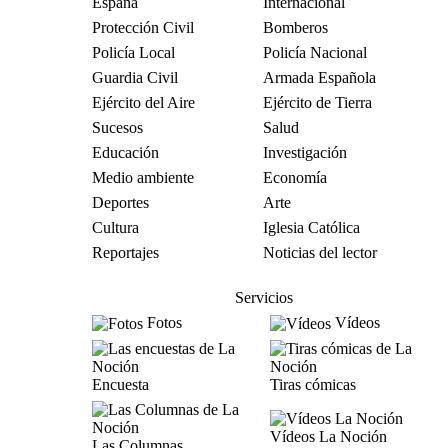
España
Internacional
Protección Civil
Bomberos
Policía Local
Policía Nacional
Guardia Civil
Armada Española
Ejército del Aire
Ejército de Tierra
Sucesos
Salud
Educación
Investigación
Medio ambiente
Economía
Deportes
Arte
Cultura
Iglesia Católica
Reportajes
Noticias del lector
Servicios
Fotos
Vídeos
Encuesta
Tiras cómicas
Vídeos La Noción
Las Columnas