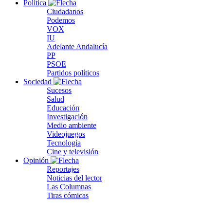
Política
Ciudadanos
Podemos
VOX
IU
Adelante Andalucía
PP
PSOE
Partidos políticos
Sociedad
Sucesos
Salud
Educación
Investigación
Medio ambiente
Videojuegos
Tecnología
Cine y televisión
Opinión
Reportajes
Noticias del lector
Las Columnas
Tiras cómicas