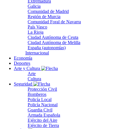
Extremadura
Galicia
Comunidad de Madrid
Región de Murcia
Comunidad Foral de Navarra
País Vasco
La Rioja
Ciudad Autónoma de Ceuta
Ciudad Autónoma de Melilla
España (autonomías)
Internacional
Economía
Deportes
Arte y Cultura
Arte
Cultura
Seguridad
Protección Civil
Bomberos
Policía Local
Policía Nacional
Guardia Civil
Armada Española
Ejército del Aire
Ejército de Tierra