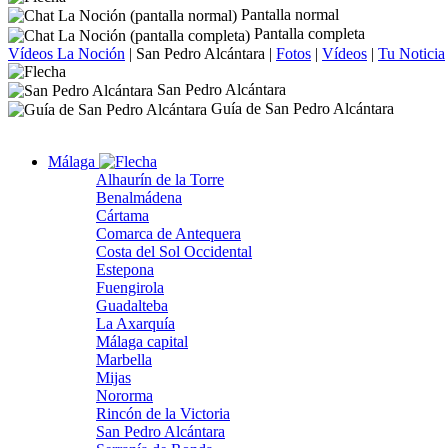
Pantalla normal
Pantalla completa
Vídeos La Noción
|
San Pedro Alcántara
|
Fotos
|
Vídeos
|
Tu Noticia
San Pedro Alcántara
Guía de San Pedro Alcántara
Málaga
Alhaurín de la Torre
Benalmádena
Cártama
Comarca de Antequera
Costa del Sol Occidental
Estepona
Fuengirola
Guadalteba
La Axarquía
Málaga capital
Marbella
Mijas
Nororma
Rincón de la Victoria
San Pedro Alcántara