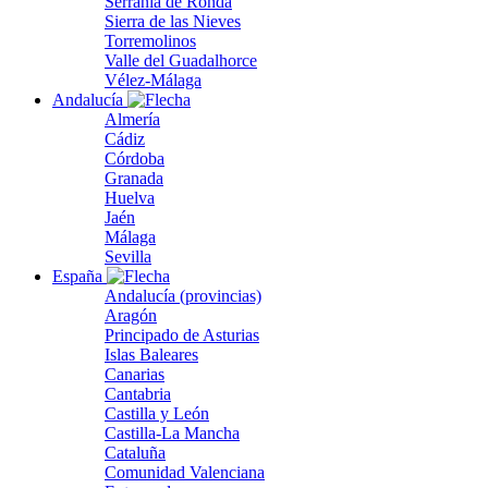
Serranía de Ronda
Sierra de las Nieves
Torremolinos
Valle del Guadalhorce
Vélez-Málaga
Andalucía
Almería
Cádiz
Córdoba
Granada
Huelva
Jaén
Málaga
Sevilla
España
Andalucía (provincias)
Aragón
Principado de Asturias
Islas Baleares
Canarias
Cantabria
Castilla y León
Castilla-La Mancha
Cataluña
Comunidad Valenciana