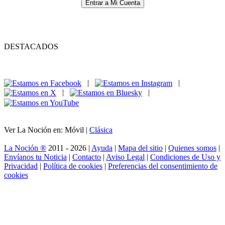
Entrar a Mi Cuenta
DESTACADOS
|
|
|
|
Ver La Noción en: Móvil |
Clásica
La Noción ®
2011 - 2026 |
Ayuda
|
Mapa del sitio
|
Quienes somos
|
Envíanos tu Noticia
|
Contacto
|
Aviso Legal
|
Condiciones de Uso y
Privacidad
|
Política de cookies
|
Preferencias del consentimiento de
cookies