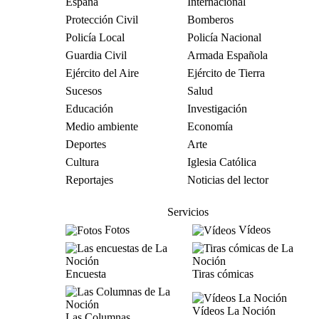
España
Internacional
Protección Civil
Bomberos
Policía Local
Policía Nacional
Guardia Civil
Armada Española
Ejército del Aire
Ejército de Tierra
Sucesos
Salud
Educación
Investigación
Medio ambiente
Economía
Deportes
Arte
Cultura
Iglesia Católica
Reportajes
Noticias del lector
Servicios
Fotos
Vídeos
Encuesta
Tiras cómicas
Vídeos La Noción
Las Columnas