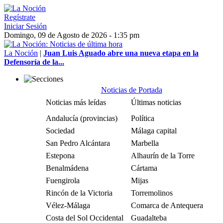
Regístrate
Iniciar Sesión
Domingo, 09 de Agosto de 2026 - 1:35 pm
La Noción
|
Juan Luis Aguado abre una nueva etapa en la
Defensoría de la...
Noticias de Portada
Noticias más leídas
Últimas noticias
Andalucía (provincias)
Política
Sociedad
Málaga capital
San Pedro Alcántara
Marbella
Estepona
Alhaurín de la Torre
Benalmádena
Cártama
Fuengirola
Mijas
Rincón de la Victoria
Torremolinos
Vélez-Málaga
Comarca de Antequera
Costa del Sol Occidental
Guadalteba