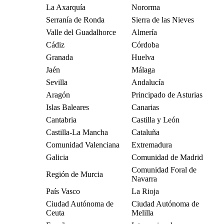
La Axarquía
Nororma
Serranía de Ronda
Sierra de las Nieves
Valle del Guadalhorce
Almería
Cádiz
Córdoba
Granada
Huelva
Jaén
Málaga
Sevilla
Andalucía
Aragón
Principado de Asturias
Islas Baleares
Canarias
Cantabria
Castilla y León
Castilla-La Mancha
Cataluña
Comunidad Valenciana
Extremadura
Galicia
Comunidad de Madrid
Comunidad Foral de
Región de Murcia
Navarra
País Vasco
La Rioja
Ciudad Autónoma de
Ciudad Autónoma de
Ceuta
Melilla